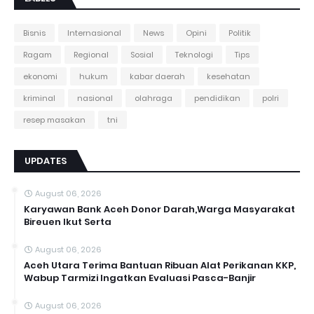
Bisnis
Internasional
News
Opini
Politik
Ragam
Regional
Sosial
Teknologi
Tips
ekonomi
hukum
kabar daerah
kesehatan
kriminal
nasional
olahraga
pendidikan
polri
resep masakan
tni
UPDATES
August 06, 2026
Karyawan Bank Aceh Donor Darah,Warga Masyarakat
Bireuen Ikut Serta
August 06, 2026
Aceh Utara Terima Bantuan Ribuan Alat Perikanan KKP,
Wabup Tarmizi Ingatkan Evaluasi Pasca-Banjir
August 06, 2026