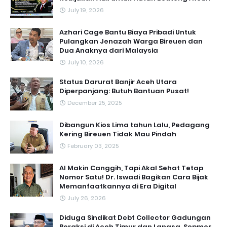
July 19, 2026
Azhari Cage Bantu Biaya Pribadi Untuk
Pulangkan Jenazah Warga Bireuen dan
Dua Anaknya dari Malaysia
July 10, 2026
Status Darurat Banjir Aceh Utara
Diperpanjang: Butuh Bantuan Pusat!
December 25, 2025
Dibangun Kios Lima tahun Lalu, Pedagang
Kering Bireuen Tidak Mau Pindah
February 03, 2025
AI Makin Canggih, Tapi Akal Sehat Tetap
Nomor Satu! Dr. Iswadi Bagikan Cara Bijak
Memanfaatkannya di Era Digital
July 26, 2026
Diduga Sindikat Debt Collector Gadungan
Beraksi di Aceh Timur dan Langsa, Sepmor