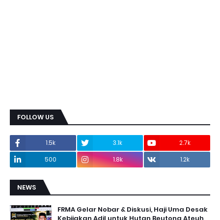
FOLLOW US
1.5k
3.1k
2.7k
500
1.8k
1.2k
NEWS
FRMA Gelar Nobar & Diskusi, Haji Uma Desak
Kebijakan Adil untuk Hutan Beutong Ateuh