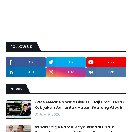
FOLLOW US
1.5k
3.1k
2.7k
500
1.8k
1.2k
NEWS
FRMA Gelar Nobar & Diskusi, Haji Uma Desak
Kebijakan Adil untuk Hutan Beutong Ateuh
July 19, 2026
Azhari Cage Bantu Biaya Pribadi Untuk