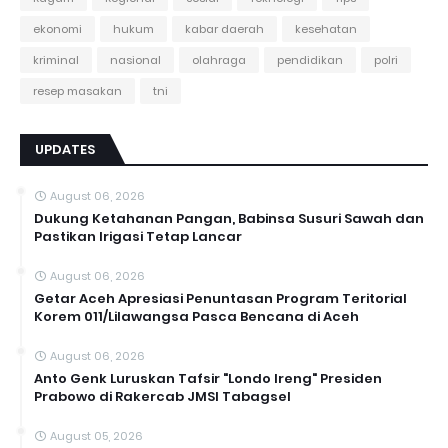
ekonomi
hukum
kabar daerah
kesehatan
kriminal
nasional
olahraga
pendidikan
polri
resep masakan
tni
UPDATES
August 06, 2026
Dukung Ketahanan Pangan, Babinsa Susuri Sawah dan
Pastikan Irigasi Tetap Lancar
August 06, 2026
Getar Aceh Apresiasi Penuntasan Program Teritorial
Korem 011/Lilawangsa Pasca Bencana di Aceh ‎
August 06, 2026
Anto Genk Luruskan Tafsir "Londo Ireng" Presiden
Prabowo di Rakercab JMSI Tabagsel
August 05, 2026