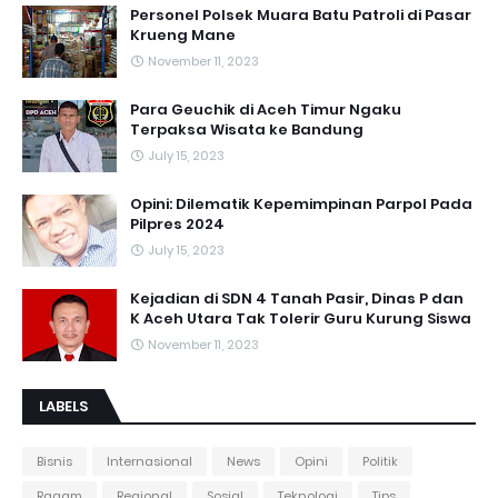
Personel Polsek Muara Batu Patroli di Pasar
Krueng Mane
November 11, 2023
Para Geuchik di Aceh Timur Ngaku
Terpaksa Wisata ke Bandung
July 15, 2023
Opini: Dilematik Kepemimpinan Parpol Pada
Pilpres 2024
July 15, 2023
Kejadian di SDN 4 Tanah Pasir, Dinas P dan
K Aceh Utara Tak Tolerir Guru Kurung Siswa
November 11, 2023
LABELS
Bisnis
Internasional
News
Opini
Politik
Ragam
Regional
Sosial
Teknologi
Tips