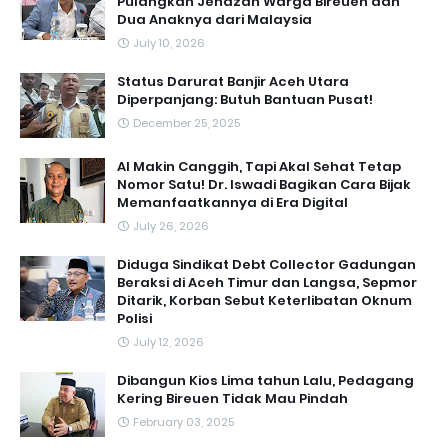
Pulangkan Jenazah Warga Bireuen dan
Dua Anaknya dari Malaysia
July 10, 2026
Status Darurat Banjir Aceh Utara
Diperpanjang: Butuh Bantuan Pusat!
December 25, 2025
AI Makin Canggih, Tapi Akal Sehat Tetap
Nomor Satu! Dr. Iswadi Bagikan Cara Bijak
Memanfaatkannya di Era Digital
July 26, 2026
Diduga Sindikat Debt Collector Gadungan
Beraksi di Aceh Timur dan Langsa, Sepmor
Ditarik, Korban Sebut Keterlibatan Oknum
Polisi
July 12, 2026
Dibangun Kios Lima tahun Lalu, Pedagang
Kering Bireuen Tidak Mau Pindah
February 03, 2025