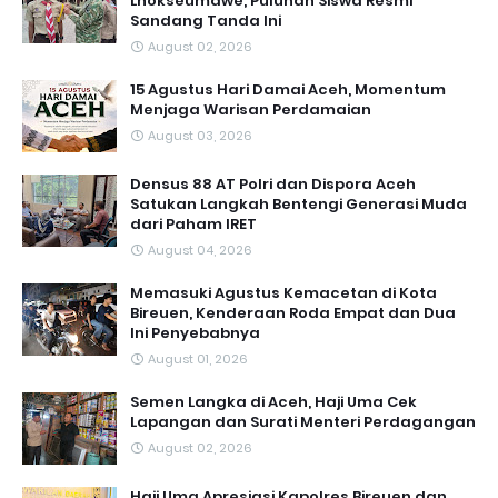
Lhokseumawe, Puluhan Siswa Resmi
Sandang Tanda Ini
August 02, 2026
15 Agustus Hari Damai Aceh, Momentum
Menjaga Warisan Perdamaian
August 03, 2026
Densus 88 AT Polri dan Dispora Aceh
Satukan Langkah Bentengi Generasi Muda
dari Paham IRET
August 04, 2026
Memasuki Agustus Kemacetan di Kota
Bireuen, Kenderaan Roda Empat dan Dua
Ini Penyebabnya
August 01, 2026
Semen Langka di Aceh, Haji Uma Cek
Lapangan dan Surati Menteri Perdagangan
August 02, 2026
Haji Uma Apresiasi Kapolres Bireuen dan