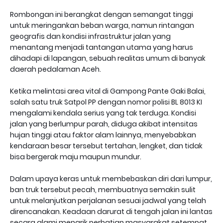
Rombongan ini berangkat dengan semangat tinggi
untuk meringankan beban warga, namun rintangan
geografis dan kondisi infrastruktur jalan yang
menantang menjadi tantangan utama yang harus
dihadapi di lapangan, sebuah realitas umum di banyak
daerah pedalaman Aceh.
Ketika melintasi area vital di Gampong Pante Gaki Balai,
salah satu truk Satpol PP dengan nomor polisi BL 8013 KI
mengalami kendala serius yang tak terduga. Kondisi
jalan yang berlumpur parah, diduga akibat intensitas
hujan tinggi atau faktor alam lainnya, menyebabkan
kendaraan besar tersebut tertahan, lengket, dan tidak
bisa bergerak maju maupun mundur.
Dalam upaya keras untuk membebaskan diri dari lumpur,
ban truk tersebut pecah, membuatnya semakin sulit
untuk melanjutkan perjalanan sesuai jadwal yang telah
direncanakan. Keadaan darurat di tengah jalan ini lantas
secara alami menarik perhatian masyarakat setempat