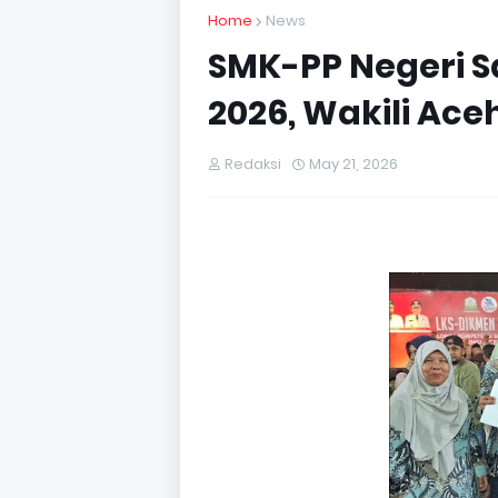
Home
News
SMK-PP Negeri S
2026, Wakili Ace
Redaksi
May 21, 2026