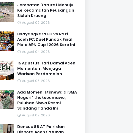
Jembatan Darurat Menuju
Ke Kecamatan Peusangan
Siblah Krueng
August 02, 2026
Bhayangkara FC Vs Razi
Aceh FC: Duel Puncak Final
Piala ARN Cup I 2026 Sore Ini
August 04, 2026
15 Agustus Hari Damai Aceh,
Momentum Menjaga
Warisan Perdamaian
August 03, 2026
Ada Momen Istimewa di SMA
Negeri 1 Lhokseumawe,
Puluhan Siswa Resmi
Sandang Tanda Ini
August 02, 2026
Densus 88 AT Polri dan
Dispora Aceh Satukan