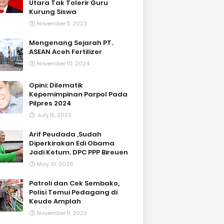
Utara Tak Tolerir Guru
Kurung Siswa
November 11, 2023
Mengenang Sejarah PT.
ASEAN Aceh Fertilizer
November 10, 2024
Opini: Dilematik
Kepemimpinan Parpol Pada
Pilpres 2024
July 15, 2023
Arif Peudada ,Sudah
Diperkirakan Edi Obama
Jadi Ketum. DPC PPP Bireuen
May 01, 2026
Patroli dan Cek Sembako,
Polisi Temui Pedagang di
Keude Amplah
November 11, 2023