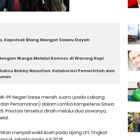
a, Kapolsek Blang Mangat Saweu Dayah
 dengan Warga Melalui Komsos di Warung Kopi
ubsu Bobby Nasution: Kolaborasi Pemerintah dan
gunan
K-PP Negeri Saree meraih Juara I pada cabang
 dan Pertamanan) dalam Lomba Kompetensi Siswa
6. Prestasi tersebut diraih melalui dua siswanya,
lal.
tikan menjadi wakil Aceh pada ajang LKS Tingkat
ng di Jakarta pada Juli 2026.