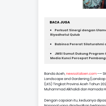
BACA JUGA
Perkuat Sinergi dengan Ulam
Riyadhatul Qulub
Babinsa Pererat Silaturahmi
JMSI Sumut Dukung Program G
Media Kunci Percepat Pemban
Banda Aceh,
newsataloen.com
-— SM
Landscape and Gardening (Lanskap
(LKS) Tingkat Provinsi Aceh Tahun 202
Muhammad Alkhalidi dan Hamada He
Dengan capaian itu, keduanya dipas
Nasional yang dijadwalkan berlangsu