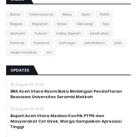
Bisnis
Internasional
News
Opini
Politik
Ragam
Regional
Sosial
Teknologi
Tips
ekonomi
hukum
kabar daerah
kesehatan
kriminal
nasional
olahraga
pendidikan
polri
resep masakan
tni
UPDATES
August 08, 2026
BRA Aceh Utara Resmi Buka Bimbingan Pendaftaran
Beasiswa Universitas Serambi Mekkah
August 08, 2026
Bupati Aceh Utara Mediasi Konflik PTPN dan
Masyarakat Cot Girek, Warga Sampaikan Apresiasi
Tinggi