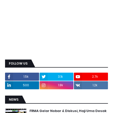
FOLLOW US
1.5k
3.1k
2.7k
500
1.8k
1.2k
NEWS
FRMA Gelar Nobar & Diskusi, Haji Uma Desak