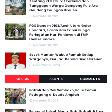
Tentang RTLH: Surat Terbuka dan
Tanggapan Warga Gampong Pulo Ara
Geudong Teungah Bireuen
November 10, 2023
PGS Dandim 0103/Aceh Utara Gelar
Upacara, Ziarah dan Tabur Bunga
Peringatan Hari Pahlawan di TMP
Lhokseumawe
November 10, 2023
Sosok Mantan Wabub Ramah Setiap
Warganya, Kini Jadi Kepala Dinas Bireuen
December 10, 2024
POPULAR
RECENTS
COMMENTS
Patroli dan Cek Sembako, Polisi Temui
Pedagang di Keude Amplah
November 11, 2023
Personel Polsek Muara Batu Patroli di Pasar