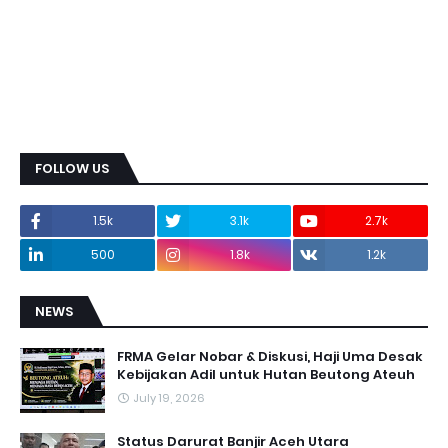
FOLLOW US
1.5k
3.1k
2.7k
500
1.8k
1.2k
NEWS
FRMA Gelar Nobar & Diskusi, Haji Uma Desak
Kebijakan Adil untuk Hutan Beutong Ateuh
July 19, 2026
Status Darurat Banjir Aceh Utara