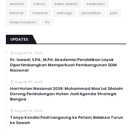
ekonomi
hukum
kabar daerah
kesehatan
kriminal
nasional
olahraga
pendidikan
polri
resep masakan
tni
UPDATES
August 09, 2026
Dr. Iswadi, S.Pd., M.Pd: Akademisi Pendidikan Layak
Dipertimbangkan Memperkuat Pembangunan SDM
Nasional
August 09, 2026
Hari Hutan Nasional 2026: Muhammad Mas’ud Silalahi
Dorong Perlindungan Hutan Jadi Agenda Strategis
Bangsa
August 09, 2026
Tanya Kondisi Padi Langsung ke Petani, Babinsa Turun
ke Sawah