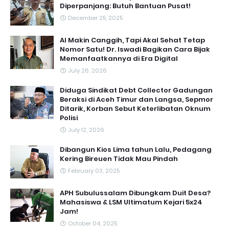
Diperpanjang: Butuh Bantuan Pusat!
December 25, 2025
AI Makin Canggih, Tapi Akal Sehat Tetap
Nomor Satu! Dr. Iswadi Bagikan Cara Bijak
Memanfaatkannya di Era Digital
July 26, 2026
Diduga Sindikat Debt Collector Gadungan
Beraksi di Aceh Timur dan Langsa, Sepmor
Ditarik, Korban Sebut Keterlibatan Oknum
Polisi
July 12, 2026
Dibangun Kios Lima tahun Lalu, Pedagang
Kering Bireuen Tidak Mau Pindah
February 03, 2025
APH Subulussalam Dibungkam Duit Desa?
Mahasiswa & LSM Ultimatum Kejari 5x24
Jam!
October 04, 2025