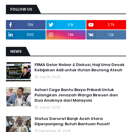
FOLLOW US
1.5k
3.1k
2.7k
500
1.8k
1.2k
NEWS
FRMA Gelar Nobar & Diskusi, Haji Uma Desak
Kebijakan Adil untuk Hutan Beutong Ateuh
July 19, 2026
Azhari Cage Bantu Biaya Pribadi Untuk
Pulangkan Jenazah Warga Bireuen dan
Dua Anaknya dari Malaysia
July 10, 2026
Status Darurat Banjir Aceh Utara
Diperpanjang: Butuh Bantuan Pusat!
December 25, 2025