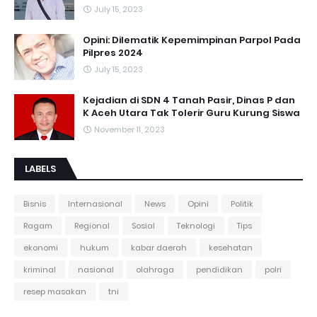
July 15, 2023
Opini: Dilematik Kepemimpinan Parpol Pada
Pilpres 2024
July 15, 2023
Kejadian di SDN 4 Tanah Pasir, Dinas P dan
K Aceh Utara Tak Tolerir Guru Kurung Siswa
November 11, 2023
LABELS
Bisnis
Internasional
News
Opini
Politik
Ragam
Regional
Sosial
Teknologi
Tips
ekonomi
hukum
kabar daerah
kesehatan
kriminal
nasional
olahraga
pendidikan
polri
resep masakan
tni