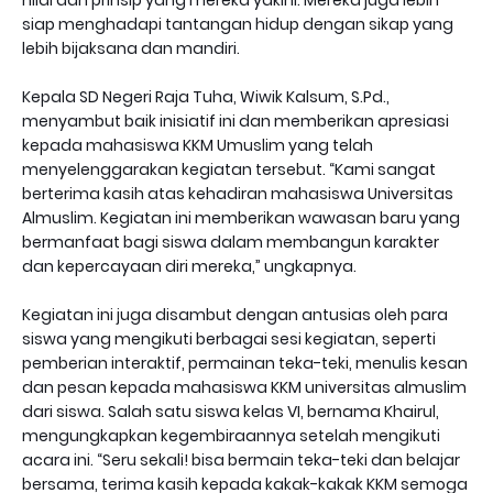
nilai dan prinsip yang mereka yakini. Mereka juga lebih
siap menghadapi tantangan hidup dengan sikap yang
lebih bijaksana dan mandiri.
Kepala SD Negeri Raja Tuha, Wiwik Kalsum, S.Pd.,
menyambut baik inisiatif ini dan memberikan apresiasi
kepada mahasiswa KKM Umuslim yang telah
menyelenggarakan kegiatan tersebut. “Kami sangat
berterima kasih atas kehadiran mahasiswa Universitas
Almuslim. Kegiatan ini memberikan wawasan baru yang
bermanfaat bagi siswa dalam membangun karakter
dan kepercayaan diri mereka,” ungkapnya.
Kegiatan ini juga disambut dengan antusias oleh para
siswa yang mengikuti berbagai sesi kegiatan, seperti
pemberian interaktif, permainan teka-teki, menulis kesan
dan pesan kepada mahasiswa KKM universitas almuslim
dari siswa. Salah satu siswa kelas VI, bernama Khairul,
mengungkapkan kegembiraannya setelah mengikuti
acara ini. “Seru sekali! bisa bermain teka-teki dan belajar
bersama, terima kasih kepada kakak-kakak KKM semoga