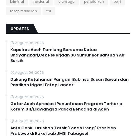
kriminal
nasional
olahraga
pendidikan
polri
resep masakan
tni
UPDATES
August 06, 2026
Kapolres Aceh Tamiang Bersama Ketua
Bhayangkari,Cek Pekerjaan 30 Sumur Bor Bantuan Air
Bersih
August 06, 2026
Dukung Ketahanan Pangan, Babinsa Susuri Sawah dan
Pastikan Irigasi Tetap Lancar
August 06, 2026
Getar Aceh Apresiasi Penuntasan Program Teritorial
Korem 011/Lilawangsa Pasca Bencana di Aceh ‎
August 06, 2026
Anto Genk Luruskan Tafsir "Londo Ireng" Presiden
Prabowo di Rakercab JMSI Tabagsel