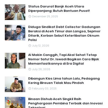
Status Darurat Banjir Aceh Utara
Diperpanjang: Butuh Bantuan Pusat!
December 25, 2025
Diduga Sindikat Debt Collector Gadungan
Beraksi di Aceh Timur dan Langsa, Sepmor
Ditarik, Korban Sebut Keterlibatan Oknum
Polisi
July 12, 2026
AI Makin Canggih, Tapi Akal Sehat Tetap
Nomor Satu! Dr. Iswadi Bagikan Cara Bijak
Memanfaatkannya di Era Digital
July 26, 2026
Dibangun Kios Lima tahun Lalu, Pedagang
Kering Bireuen Tidak Mau Pindah
February 03, 2025
Binaan Dishub Aceh Singkil Raih
Penghargaan Pembina Terbaik dan Inovasi
Teknologi