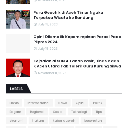
November 11, 2023
Para Geuchik di Aceh Timur Ngaku
Terpaksa Wisata ke Bandung
July 15, 2023
Opini: Dilematik Kepemimpinan Parpol Pada
Pilpres 2024
July 15, 2023
Kejadian di SDN 4 Tanah Pasir, Dinas P dan
K Aceh Utara Tak Tolerir Guru Kurung Siswa
November 11, 2023
LABELS
Bisnis
Internasional
News
Opini
Politik
Ragam
Regional
Sosial
Teknologi
Tips
ekonomi
hukum
kabar daerah
kesehatan