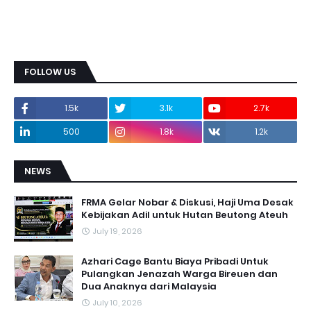
FOLLOW US
1.5k
3.1k
2.7k
500
1.8k
1.2k
NEWS
FRMA Gelar Nobar & Diskusi, Haji Uma Desak
Kebijakan Adil untuk Hutan Beutong Ateuh
July 19, 2026
Azhari Cage Bantu Biaya Pribadi Untuk
Pulangkan Jenazah Warga Bireuen dan
Dua Anaknya dari Malaysia
July 10, 2026