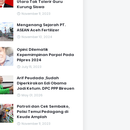
Utara Tak Tolerir Guru
Kurung Siswa
November 11, 2023
Mengenang Sejarah PT.
ASEAN Aceh Fertilizer
November 10, 2024
Opini: Dilematik
Kepemimpinan Parpol Pada
Pilpres 2024
July 15, 2023
Arif Peudada ,Sudah
Diperkirakan Edi Obama
Jadi Ketum. DPC PPP Bireuen
May 01, 2026
Patroli dan Cek Sembako,
Polisi Temui Pedagang di
Keude Amplah
November 11, 2023