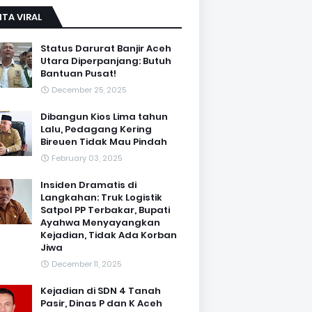
ITA VIRAL
Status Darurat Banjir Aceh
Utara Diperpanjang: Butuh
Bantuan Pusat!
December 25, 2025
Dibangun Kios Lima tahun
Lalu, Pedagang Kering
Bireuen Tidak Mau Pindah
February 03, 2025
Insiden Dramatis di
Langkahan: Truk Logistik
Satpol PP Terbakar, Bupati
Ayahwa Menyayangkan
Kejadian, Tidak Ada Korban
Jiwa
December 11, 2025
Kejadian di SDN 4 Tanah
Pasir, Dinas P dan K Aceh