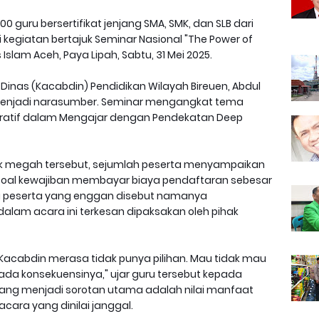
800 guru bersertifikat jenjang SMA, SMK, dan SLB dari
 kegiatan bertajuk Seminar Nasional "The Power of
 Islam Aceh, Paya Lipah, Sabtu, 31 Mei 2025.
 Dinas (Kacabdin) Pendidikan Wilayah Bireuen, Abdul
ut menjadi narasumber. Seminar mengangkat tema
piratif dalam Mengajar dengan Pendekatan Deep
ak megah tersebut, sejumlah peserta menyampaikan
al kewajiban membayar biaya pendaftaran sebesar
ru peserta yang enggan disebut namanya
lam acara ini terkesan dipaksakan oleh pihak
acabdin merasa tidak punya pilihan. Mau tidak mau
sa ada konsekuensinya," ujar guru tersebut kepada
ng menjadi sorotan utama adalah nilai manfaat
cara yang dinilai janggal.