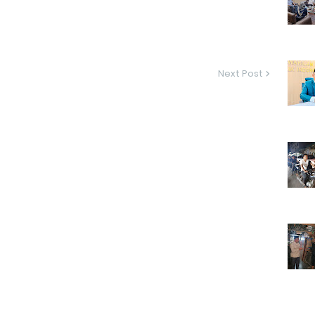
Next Post