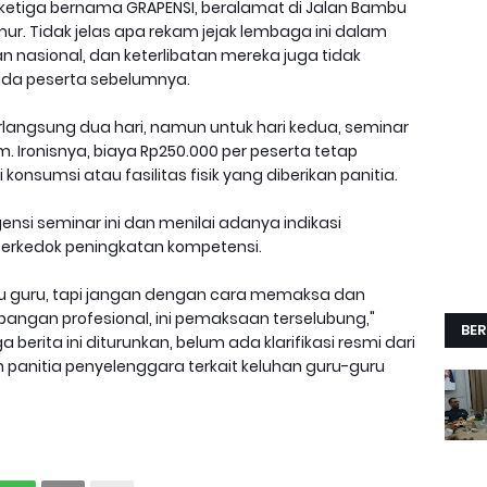
k ketiga bernama GRAPENSI, beralamat di Jalan Bambu
mur. Tidak jelas apa rekam jejak lembaga ini dalam
 nasional, dan keterlibatan mereka juga tidak
pada peserta sebelumnya.
berlangsung dua hari, namun untuk hari kedua, seminar
. Ironisnya, biaya Rp250.000 per peserta tetap
konsumsi atau fasilitas fisik yang diberikan panitia.
si seminar ini dan menilai adanya indikasi
 berkedok peningkatan kompetensi.
 guru, tapi jangan dengan cara memaksa dan
ngan profesional, ini pemaksaan terselubung,"
BER
berita ini diturunkan, belum ada klarifikasi resmi dari
 panitia penyelenggara terkait keluhan guru-guru