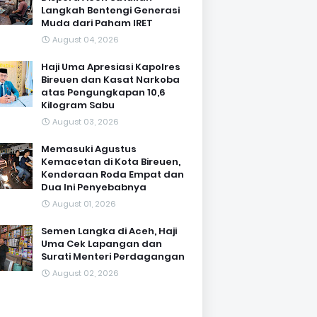
Langkah Bentengi Generasi
Muda dari Paham IRET
August 04, 2026
Haji Uma Apresiasi Kapolres
Bireuen dan Kasat Narkoba
atas Pengungkapan 10,6
Kilogram Sabu
August 03, 2026
Memasuki Agustus
Kemacetan di Kota Bireuen,
Kenderaan Roda Empat dan
Dua Ini Penyebabnya
August 01, 2026
Semen Langka di Aceh, Haji
Uma Cek Lapangan dan
Surati Menteri Perdagangan
August 02, 2026