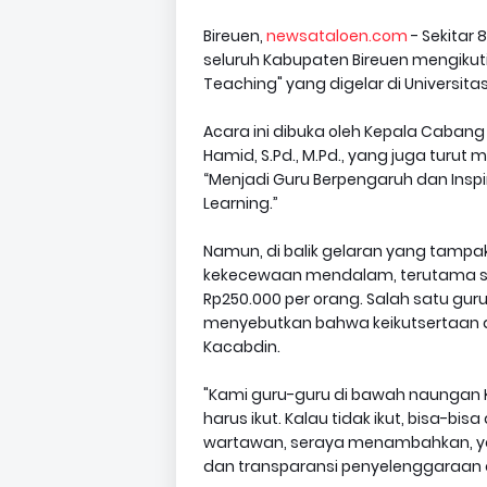
Bireuen,
newsataloen.com
- Sekitar 
seluruh Kabupaten Bireuen mengikuti
Teaching" yang digelar di Universitas
Acara ini dibuka oleh Kepala Cabang
Hamid, S.Pd., M.Pd., yang juga tur
“Menjadi Guru Berpengaruh dan Ins
Learning.”
Namun, di balik gelaran yang tamp
kekecewaan mendalam, terutama so
Rp250.000 per orang. Salah satu gu
menyebutkan bahwa keikutsertaan da
Kacabdin.
"Kami guru-guru di bawah naungan K
harus ikut. Kalau tidak ikut, bisa-bi
wartawan, seraya menambahkan, ya
dan transparansi penyelenggaraan a