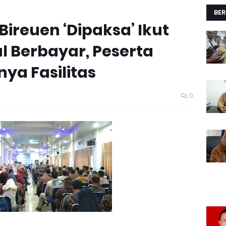
BER
Bireuen ‘Dipaksa’ Ikut
l Berbayar, Peserta
ya Fasilitas
0