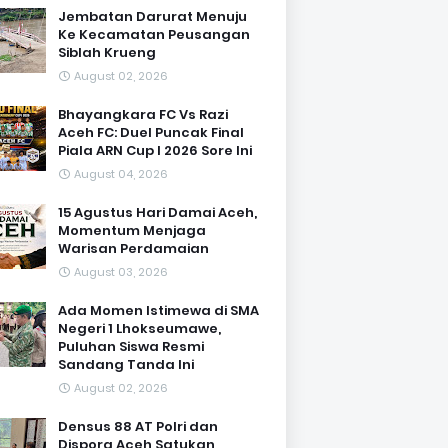
Jembatan Darurat Menuju
Ke Kecamatan Peusangan
Siblah Krueng
August 02, 2026
Bhayangkara FC Vs Razi
Aceh FC: Duel Puncak Final
Piala ARN Cup I 2026 Sore Ini
August 04, 2026
15 Agustus Hari Damai Aceh,
Momentum Menjaga
Warisan Perdamaian
August 03, 2026
Ada Momen Istimewa di SMA
Negeri 1 Lhokseumawe,
Puluhan Siswa Resmi
Sandang Tanda Ini
August 02, 2026
Densus 88 AT Polri dan
Dispora Aceh Satukan