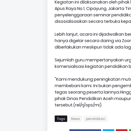
Kegiatan ini dilaksanakan oleh piha
Apus Raya No.1, Cipayung, Jakarta Ti
penyelenggaraan seminar pendidikan
disosialisasikan secara terbuka ke
Lebih lanjut, acara ini dijadwalkan 
hanya digelar secara daring via Zoom
diberlakukan meskipun tidak ada lagi 
Sejumlah guru mempertanyakan urgen
komersialisasi kegiatan pendidikan
"Kami mendukung peningkatan mutu
membebani kami. Ini bukan pengemba
tegas seorang peserta lainnya.Hingga 
pihak Dinas Pendidikan Aceh maupun
tersebut.(rel/rj/ops/mi).
Tags
News
pendidikan