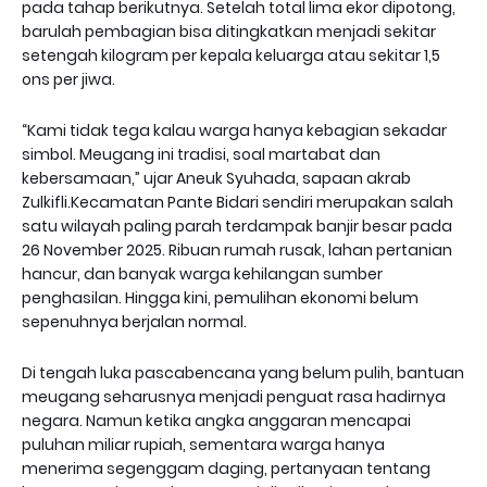
pada tahap berikutnya. Setelah total lima ekor dipotong,
barulah pembagian bisa ditingkatkan menjadi sekitar
setengah kilogram per kepala keluarga atau sekitar 1,5
ons per jiwa.
“Kami tidak tega kalau warga hanya kebagian sekadar
simbol. Meugang ini tradisi, soal martabat dan
kebersamaan,” ujar Aneuk Syuhada, sapaan akrab
Zulkifli.Kecamatan Pante Bidari sendiri merupakan salah
satu wilayah paling parah terdampak banjir besar pada
26 November 2025. Ribuan rumah rusak, lahan pertanian
hancur, dan banyak warga kehilangan sumber
penghasilan. Hingga kini, pemulihan ekonomi belum
sepenuhnya berjalan normal.
Di tengah luka pascabencana yang belum pulih, bantuan
meugang seharusnya menjadi penguat rasa hadirnya
negara. Namun ketika angka anggaran mencapai
puluhan miliar rupiah, sementara warga hanya
menerima segenggam daging, pertanyaan tentang