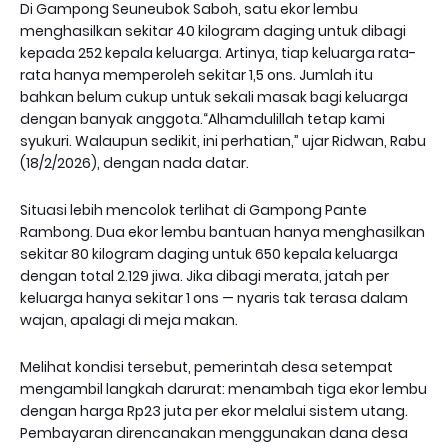
Di Gampong Seuneubok Saboh, satu ekor lembu
menghasilkan sekitar 40 kilogram daging untuk dibagi
kepada 252 kepala keluarga. Artinya, tiap keluarga rata-
rata hanya memperoleh sekitar 1,5 ons. Jumlah itu
bahkan belum cukup untuk sekali masak bagi keluarga
dengan banyak anggota.“Alhamdulillah tetap kami
syukuri. Walaupun sedikit, ini perhatian,” ujar Ridwan, Rabu
(18/2/2026), dengan nada datar.
Situasi lebih mencolok terlihat di Gampong Pante
Rambong. Dua ekor lembu bantuan hanya menghasilkan
sekitar 80 kilogram daging untuk 650 kepala keluarga
dengan total 2.129 jiwa. Jika dibagi merata, jatah per
keluarga hanya sekitar 1 ons — nyaris tak terasa dalam
wajan, apalagi di meja makan.
Melihat kondisi tersebut, pemerintah desa setempat
mengambil langkah darurat: menambah tiga ekor lembu
dengan harga Rp23 juta per ekor melalui sistem utang.
Pembayaran direncanakan menggunakan dana desa