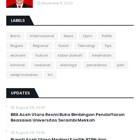
November 11, 2023
LABELS
Bisnis
Internasional
News
Opini
Politik
Ragam
Regional
Sosial
Teknologi
Tips
ekonomi
hukum
kabar daerah
kesehatan
kriminal
nasional
olahraga
pendidikan
polri
resep masakan
tni
UPDATES
August 08, 2026
BRA Aceh Utara Resmi Buka Bimbingan Pendaftaran
Beasiswa Universitas Serambi Mekkah
August 08, 2026
Bupati Aceh Utara Mediasi Konflik PTPN dan