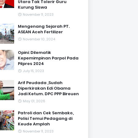
Utara Tak Tolerir Guru
Kurung Siswa
November 11, 2023
Mengenang Sejarah PT.
ASEAN Aceh Fertilizer
November 10, 2024
Opini: Dilematik
Kepemimpinan Parpol Pada
Pilpres 2024
July 15, 2023
Arif Peudada ,Sudah
Diperkirakan Edi Obama
Jadi Ketum. DPC PPP Bireuen
May 01, 2026
Patroli dan Cek Sembako,
Polisi Temui Pedagang di
Keude Amplah
November 11, 2023