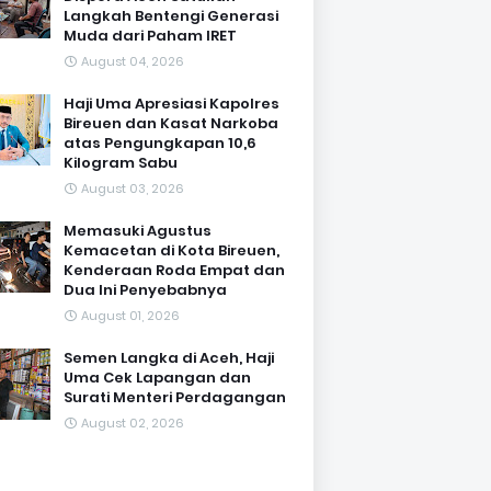
Langkah Bentengi Generasi
Muda dari Paham IRET
August 04, 2026
Haji Uma Apresiasi Kapolres
Bireuen dan Kasat Narkoba
atas Pengungkapan 10,6
Kilogram Sabu
August 03, 2026
Memasuki Agustus
Kemacetan di Kota Bireuen,
Kenderaan Roda Empat dan
Dua Ini Penyebabnya
August 01, 2026
Semen Langka di Aceh, Haji
Uma Cek Lapangan dan
Surati Menteri Perdagangan
August 02, 2026