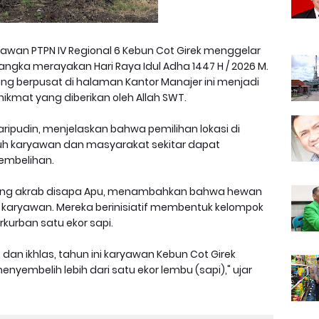
awan PTPN IV Regional 6 Kebun Cot Girek menggelar
gka merayakan Hari Raya Idul Adha 1447 H / 2026 M.
ng berpusat di halaman Kantor Manajer ini menjadi
ikmat yang diberikan oleh Allah SWT.
ripudin, menjelaskan bahwa pemilihan lokasi di
ruh karyawan dan masyarakat sekitar dapat
embelihan.
yang akrab disapa Apu, menambahkan bahwa hewan
 karyawan. Mereka berinisiatif membentuk kelompok
erkurban satu ekor sapi.
s dan ikhlas, tahun ini karyawan Kebun Cot Girek
embelih lebih dari satu ekor lembu (sapi)," ujar