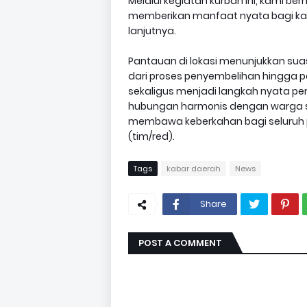
Melalui kegiatan kurban ini, kami b
memberikan manfaat nyata bagi kary
lanjutnya.
Pantauan di lokasi menunjukkan su
dari proses penyembelihan hingga pe
sekaligus menjadi langkah nyata 
hubungan harmonis dengan warga se
membawa keberkahan bagi seluruh p
(tim/red).
Tags
kabar daerah
News
Share
POST A COMMENT