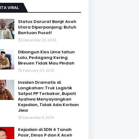
ITA VIRAL
Status Darurat Banjir Aceh
Utara Diperpanjang: Butuh
Bantuan Pusat!
December 25, 2025
Dibangun Kios Lima tahun
Lalu, Pedagang Kering
Bireuen Tidak Mau Pindah
February 03, 2025
Insiden Dramatis di
Langkahan: Truk Logistik
Satpol PP Terbakar, Bupati
Ayahwa Menyayangkan
Kejadian, Tidak Ada Korban
Jiwa
December 11, 2025
Kejadian di SDN 4 Tanah
Pasir, Dinas P dan K Aceh