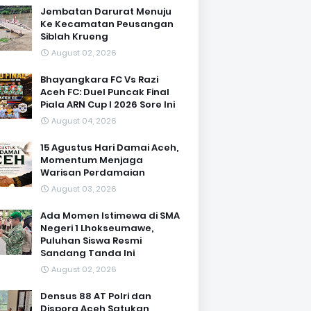
Jembatan Darurat Menuju
Ke Kecamatan Peusangan
Siblah Krueng
August 02, 2026
Bhayangkara FC Vs Razi
Aceh FC: Duel Puncak Final
Piala ARN Cup I 2026 Sore Ini
August 04, 2026
15 Agustus Hari Damai Aceh,
Momentum Menjaga
Warisan Perdamaian
August 03, 2026
Ada Momen Istimewa di SMA
Negeri 1 Lhokseumawe,
Puluhan Siswa Resmi
Sandang Tanda Ini
August 02, 2026
Densus 88 AT Polri dan
Dispora Aceh Satukan