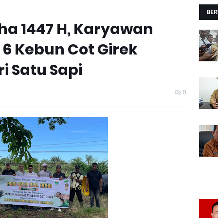
BER
ha 1447 H, Karyawan
 6 Kebun Cot Girek
i Satu Sapi
0