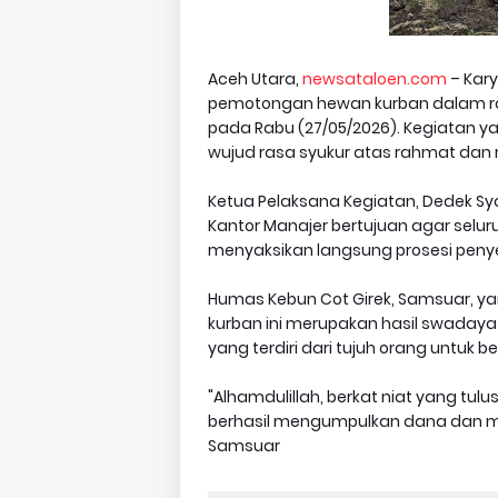
Aceh Utara,
newsataloen.com
– Kary
pemotongan hewan kurban dalam ran
pada Rabu (27/05/2026). Kegiatan ya
wujud rasa syukur atas rahmat dan n
Ketua Pelaksana Kegiatan, Dedek Sya
Kantor Manajer bertujuan agar selu
menyaksikan langsung prosesi peny
Humas Kebun Cot Girek, Samsuar, 
kurban ini merupakan hasil swadaya
yang terdiri dari tujuh orang untuk b
"Alhamdulillah, berkat niat yang tulu
berhasil mengumpulkan dana dan meny
Samsuar