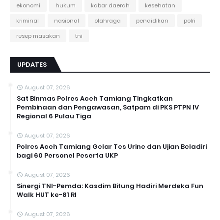
ekonomi
hukum
kabar daerah
kesehatan
kriminal
nasional
olahraga
pendidikan
polri
resep masakan
tni
UPDATES
August 07, 2026
Sat Binmas Polres Aceh Tamiang Tingkatkan
Pembinaan dan Pengawasan, Satpam di PKS PTPN IV
Regional 6 Pulau Tiga
August 07, 2026
Polres Aceh Tamiang Gelar Tes Urine dan Ujian Beladiri
bagi 60 Personel Peserta UKP
August 07, 2026
Sinergi TNI-Pemda: Kasdim Bitung Hadiri Merdeka Fun
Walk HUT ke-81 RI
August 07, 2026