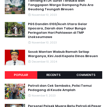
Tentang RTLH: Surat Terbuka dan
Tanggapan Warga Gampong Pulo Ara
Geudong Teungah Bireuen
November 10, 2023
PGS Dandim 0103/Aceh Utara Gelar
Upacara, Ziarah dan Tabur Bunga
Peringatan Hari Pahlawan di TMP
Lhokseumawe
November 10, 2023
Sosok Mantan Wabub Ramah Setiap
Warganya, Kini Jadi Kepala Dinas Bireuen
December 10, 2024
POPULAR
RECENTS
COMMENTS
Patroli dan Cek Sembako, Polisi Temui
Pedagang di Keude Amplah
November 11, 2023
Personel Polsek Muara Batu Patroli di Pasar