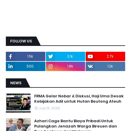
FOLLOW US
1.5k
3.1k
2.7k
500
1.8k
1.2k
NEWS
FRMA Gelar Nobar & Diskusi, Haji Uma Desak
Kebijakan Adil untuk Hutan Beutong Ateuh
July 19, 2026
Azhari Cage Bantu Biaya Pribadi Untuk
Pulangkan Jenazah Warga Bireuen dan