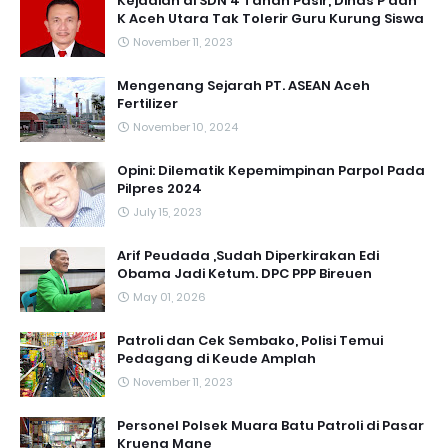
Kejadian di SDN 4 Tanah Pasir, Dinas P dan
K Aceh Utara Tak Tolerir Guru Kurung Siswa
November 11, 2023
Mengenang Sejarah PT. ASEAN Aceh
Fertilizer
November 10, 2024
Opini: Dilematik Kepemimpinan Parpol Pada
Pilpres 2024
July 15, 2023
Arif Peudada ,Sudah Diperkirakan Edi
Obama Jadi Ketum. DPC PPP Bireuen
May 01, 2026
Patroli dan Cek Sembako, Polisi Temui
Pedagang di Keude Amplah
November 11, 2023
Personel Polsek Muara Batu Patroli di Pasar
Krueng Mane