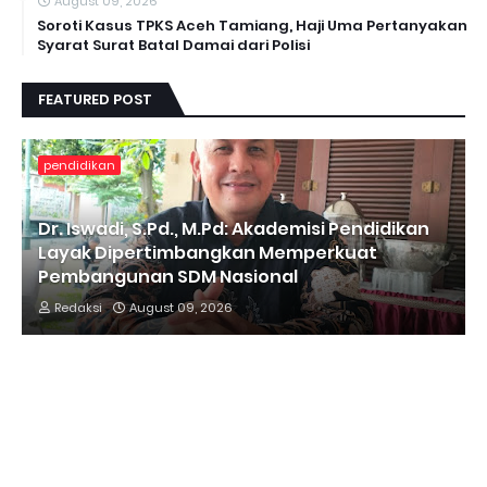
August 09, 2026
Soroti Kasus TPKS Aceh Tamiang, Haji Uma Pertanyakan
Syarat Surat Batal Damai dari Polisi
FEATURED POST
pendidikan
Dr. Iswadi, S.Pd., M.Pd: Akademisi Pendidikan
Layak Dipertimbangkan Memperkuat
Pembangunan SDM Nasional
Redaksi
August 09, 2026