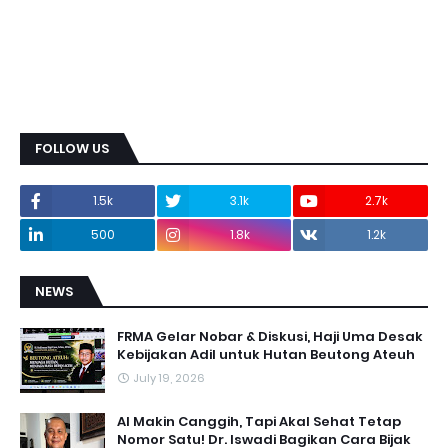
FOLLOW US
1.5k
3.1k
2.7k
500
1.8k
1.2k
NEWS
FRMA Gelar Nobar & Diskusi, Haji Uma Desak
Kebijakan Adil untuk Hutan Beutong Ateuh
July 19, 2026
AI Makin Canggih, Tapi Akal Sehat Tetap
Nomor Satu! Dr. Iswadi Bagikan Cara Bijak