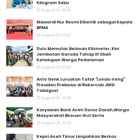
Kilogram Sabu
August 03, 2026
Mawardi Nur Resmi Dilantik sebagai Kepala
BPMA
August 05, 2026
Dulu Memutar Belasan Kilometer, Kini
Jembatan Garuda Tahap III Ubah
Kehidupan Warga Pedalaman ‎
August 03, 2026
Anto Genk Luruskan Tafsir "Londo Ireng"
Presiden Prabowo di Rakercab JMSI
Tabagsel
August 06, 2026
Karyawan Bank Aceh Donor Darah,Warga
Masyarakat Bireuen Ikut Serta
August 06, 2026
Kejari Aceh Timur Limpahkan Berkas