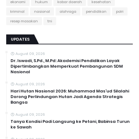
ekonomi
hukum
kabar daerah
kesehatan
kriminal
nasional
olahraga
pendidikan
polri
resep masakan
tni
UPDATES
August 09, 2026
Dr. Iswadi, S.Pd., M.Pd: Akademisi Pendidikan Layak
Dipertimbangkan Memperkuat Pembangunan SDM
Nasional
August 09, 2026
Hari Hutan Nasional 2026: Muhammad Mas’ud Silalahi
Dorong Perlindungan Hutan Jadi Agenda Strategis
Bangsa
August 09, 2026
Tanya Kondisi Padi Langsung ke Petani, Babinsa Turun
ke Sawah