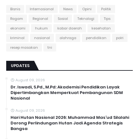
Bisnis
Internasional
News
Opini
Politik
Ragam
Regional
Sosial
Teknologi
Tips
ekonomi
hukum
kabar daerah
kesehatan
kriminal
nasional
olahraga
pendidikan
polri
resep masakan
tni
UPDATES
August 09, 2026
Dr. Iswadi, S.Pd., M.Pd: Akademisi Pendidikan Layak
Dipertimbangkan Memperkuat Pembangunan SDM
Nasional
August 09, 2026
Hari Hutan Nasional 2026: Muhammad Mas’ud Silalahi
Dorong Perlindungan Hutan Jadi Agenda Strategis
Bangsa