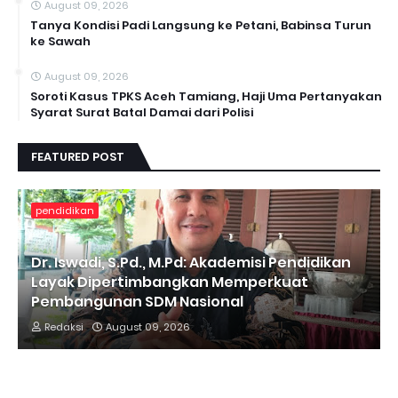
August 09, 2026
Tanya Kondisi Padi Langsung ke Petani, Babinsa Turun
ke Sawah
August 09, 2026
Soroti Kasus TPKS Aceh Tamiang, Haji Uma Pertanyakan
Syarat Surat Batal Damai dari Polisi
FEATURED POST
pendidikan
Dr. Iswadi, S.Pd., M.Pd: Akademisi Pendidikan
Layak Dipertimbangkan Memperkuat
Pembangunan SDM Nasional
Redaksi
August 09, 2026