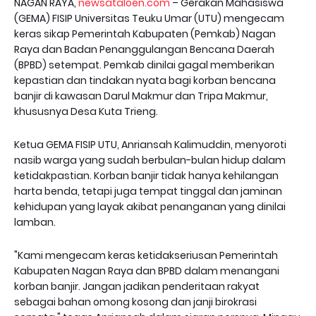
NAGAN RAYA,
newsataloen.com
– Gerakan Mahasiswa
(GEMA) FISIP Universitas Teuku Umar (UTU) mengecam
keras sikap Pemerintah Kabupaten (Pemkab) Nagan
Raya dan Badan Penanggulangan Bencana Daerah
(BPBD) setempat. Pemkab dinilai gagal memberikan
kepastian dan tindakan nyata bagi korban bencana
banjir di kawasan Darul Makmur dan Tripa Makmur,
khususnya Desa Kuta Trieng.
Ketua GEMA FISIP UTU, Anriansah Kalimuddin, menyoroti
nasib warga yang sudah berbulan-bulan hidup dalam
ketidakpastian. Korban banjir tidak hanya kehilangan
harta benda, tetapi juga tempat tinggal dan jaminan
kehidupan yang layak akibat penanganan yang dinilai
lamban.
"Kami mengecam keras ketidakseriusan Pemerintah
Kabupaten Nagan Raya dan BPBD dalam menangani
korban banjir. Jangan jadikan penderitaan rakyat
sebagai bahan omong kosong dan janji birokrasi