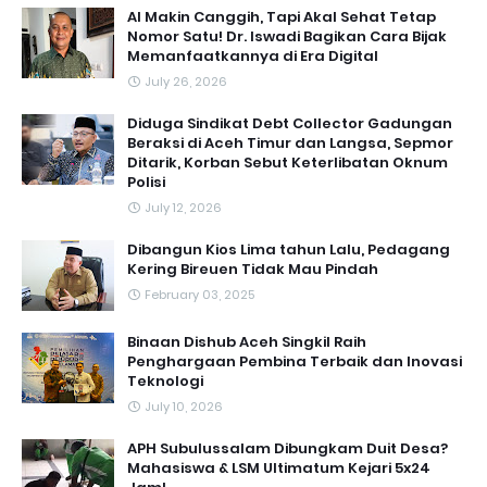
AI Makin Canggih, Tapi Akal Sehat Tetap
Nomor Satu! Dr. Iswadi Bagikan Cara Bijak
Memanfaatkannya di Era Digital
July 26, 2026
Diduga Sindikat Debt Collector Gadungan
Beraksi di Aceh Timur dan Langsa, Sepmor
Ditarik, Korban Sebut Keterlibatan Oknum
Polisi
July 12, 2026
Dibangun Kios Lima tahun Lalu, Pedagang
Kering Bireuen Tidak Mau Pindah
February 03, 2025
Binaan Dishub Aceh Singkil Raih
Penghargaan Pembina Terbaik dan Inovasi
Teknologi
July 10, 2026
APH Subulussalam Dibungkam Duit Desa?
Mahasiswa & LSM Ultimatum Kejari 5x24