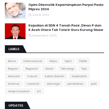
Opini: Dilematik Kepemimpinan Parpol Pada
Pilpres 2024
July 15, 2023
Kejadian di SDN 4 Tanah Pasir, Dinas P dan
K Aceh Utara Tak Tolerir Guru Kurung Siswa
November 11, 2023
LABELS
Bisnis
Internasional
News
Opini
Politik
Ragam
Regional
Sosial
Teknologi
Tips
ekonomi
hukum
kabar daerah
kesehatan
kriminal
nasional
olahraga
pendidikan
polri
resep masakan
tni
UPDATES