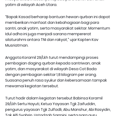
yatim di wilayah Aceh Utara.
“Bapak Kasad berharap bantuan hewan qurban ini dapat
memberikan manfaat dan kebahagiaan bagi para
santri, anak yatim, serta masyarakat sekitar. Momentum
Idul adha ini juga menjadi sarana mempererat
silaturahmi antara TNI dan rakyat,” ujar Kapten Kav
Musriatman.
Anggota Koramil 29/Lkh turut mendampingi proses
pembagian daging qurban kepada santriwan, anak
yatim, dan masyarakat di wilayah Desa Cot Bada
dengan pembagian sekitar 1,8 kilogram per orang.
Suasana penuh rasa syukur dan kebersamaan tampak
mewarnai kegiatan tersebut.
Turut hadir dalam kegiatan tersebut Babinsa Koramil
29/Lkh Sertu Hayuti, Ketua Yayasan Tgk Zaifuddin,
pengurus yayasan Tgk Zulfadli, Abu Manshur, Abi Rasyidin,
Tgk Alfi Syahrin, Ustadzah Sarmini, serta para guru