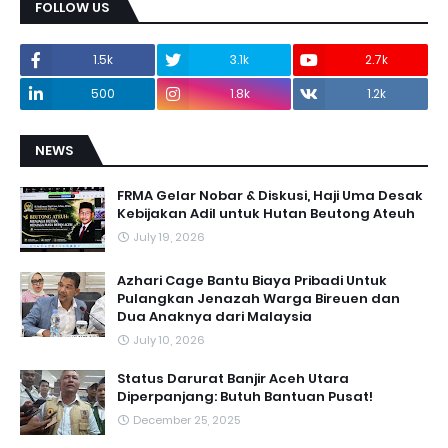
FOLLOW US
1.5k
3.1k
2.7k
500
1.8k
1.2k
NEWS
FRMA Gelar Nobar & Diskusi, Haji Uma Desak
Kebijakan Adil untuk Hutan Beutong Ateuh
July 19, 2026
Azhari Cage Bantu Biaya Pribadi Untuk
Pulangkan Jenazah Warga Bireuen dan
Dua Anaknya dari Malaysia
July 10, 2026
Status Darurat Banjir Aceh Utara
Diperpanjang: Butuh Bantuan Pusat!
December 25, 2025