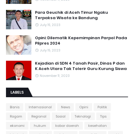
Para Geuchik di Aceh Timur Ngaku
Terpaksa Wisata ke Bandung
July 15, 2023
Opini: Dilematik Kepemimpinan Parpol Pada
Pilpres 2024
July 15, 2023
Kejadian di SDN 4 Tanah Pasir, Dinas P dan
K Aceh Utara Tak Tolerir Guru Kurung Siswa
November 11, 2023
LABELS
Bisnis
Internasional
News
Opini
Politik
Ragam
Regional
Sosial
Teknologi
Tips
ekonomi
hukum
kabar daerah
kesehatan