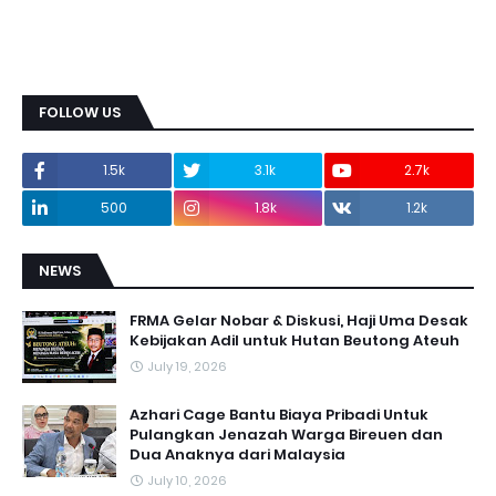
FOLLOW US
1.5k
3.1k
2.7k
500
1.8k
1.2k
NEWS
FRMA Gelar Nobar & Diskusi, Haji Uma Desak
Kebijakan Adil untuk Hutan Beutong Ateuh
July 19, 2026
Azhari Cage Bantu Biaya Pribadi Untuk
Pulangkan Jenazah Warga Bireuen dan
Dua Anaknya dari Malaysia
July 10, 2026