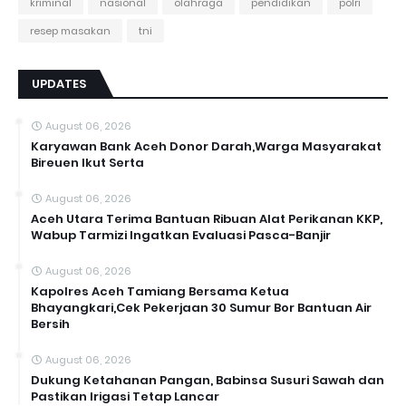
kriminal
nasional
olahraga
pendidikan
polri
resep masakan
tni
UPDATES
August 06, 2026
Karyawan Bank Aceh Donor Darah,Warga Masyarakat
Bireuen Ikut Serta
August 06, 2026
Aceh Utara Terima Bantuan Ribuan Alat Perikanan KKP,
Wabup Tarmizi Ingatkan Evaluasi Pasca-Banjir
August 06, 2026
Kapolres Aceh Tamiang Bersama Ketua
Bhayangkari,Cek Pekerjaan 30 Sumur Bor Bantuan Air
Bersih
August 06, 2026
Dukung Ketahanan Pangan, Babinsa Susuri Sawah dan
Pastikan Irigasi Tetap Lancar