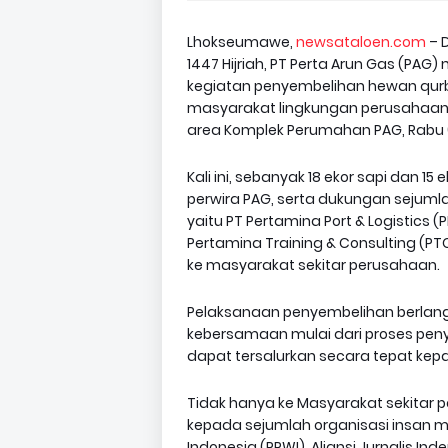
Lhokseumawe,
newsataloen.com
– 
1447 Hijriah, PT Perta Arun Gas (PA
kegiatan penyembelihan hewan qur
masyarakat lingkungan perusahaan u
area Komplek Perumahan PAG, Rabu (
Kali ini, sebanyak 18 ekor sapi dan 1
perwira PAG, serta dukungan sejumla
yaitu PT Pertamina Port & Logistics (
Pertamina Training & Consulting (PTC
ke masyarakat sekitar perusahaan.
Pelaksanaan penyembelihan berlang
kebersamaan mulai dari proses peny
dapat tersalurkan secara tepat k
Tidak hanya ke Masyarakat sekitar 
kepada sejumlah organisasi insan 
Indonesia (PPWI), Aliansi Jurnalis I