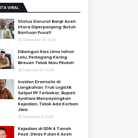
ITA VIRAL
Status Darurat Banjir Aceh
Utara Diperpanjang: Butuh
Bantuan Pusat!
December 25, 2025
Dibangun Kios Lima tahun
Lalu, Pedagang Kering
Bireuen Tidak Mau Pindah
February 03, 2025
Insiden Dramatis di
Langkahan: Truk Logistik
Satpol PP Terbakar, Bupati
Ayahwa Menyayangkan
Kejadian, Tidak Ada Korban
Jiwa
December 11, 2025
Kejadian di SDN 4 Tanah
Pasir, Dinas P dan K Aceh