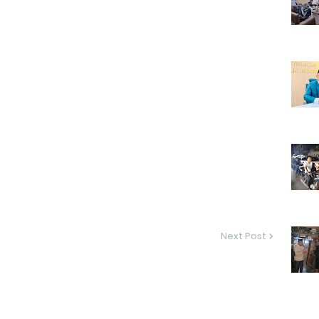
Next Post