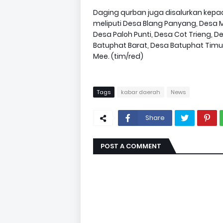
Daging qurban juga disalurkan kepa
meliputi Desa Blang Panyang, Desa M
Desa Paloh Punti, Desa Cot Trieng, 
Batuphat Barat, Desa Batuphat Timur
Mee. (tim/red)
Tags
kabar daerah
News
Share
POST A COMMENT