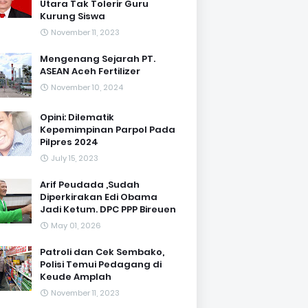
Utara Tak Tolerir Guru
Kurung Siswa
November 11, 2023
Mengenang Sejarah PT.
ASEAN Aceh Fertilizer
November 10, 2024
Opini: Dilematik
Kepemimpinan Parpol Pada
Pilpres 2024
July 15, 2023
Arif Peudada ,Sudah
Diperkirakan Edi Obama
Jadi Ketum. DPC PPP Bireuen
May 01, 2026
Patroli dan Cek Sembako,
Polisi Temui Pedagang di
Keude Amplah
November 11, 2023