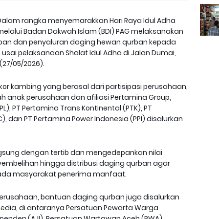
Dalam rangka menyemarakkan Hari Raya Idul Adha
G) melalui Badan Dakwah Islam (BDI) PAG melaksanakan
ban dan penyaluran daging hewan qurban kepada
sai pelaksanaan Shalat Idul Adha di Jalan Dumai,
27/05/2026).
5 ekor kambing yang berasal dari partisipasi perusahaan,
h anak perusahaan dan afiliasi Pertamina Group,
PPL), PT Pertamina Trans Kontinental (PTK), PT
), dan PT Pertamina Power Indonesia (PPI) disalurkan
sung dengan tertib dan mengedepankan nilai
embelihan hingga distribusi daging qurban agar
epada masyarakat penerima manfaat.
perusahaan, bantuan daging qurban juga disalurkan
media, di antaranya Persatuan Pewarta Warga
ndependen (AJI), Persatuan Wartawan Aceh (PWA),