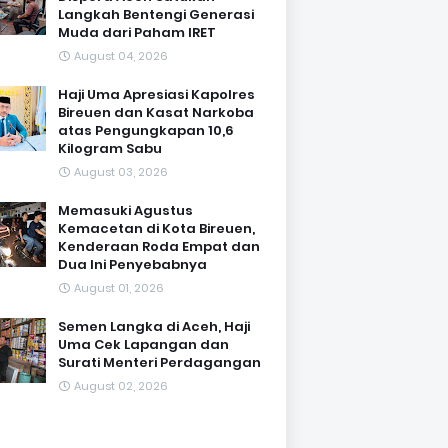
Langkah Bentengi Generasi
Muda dari Paham IRET
August 04, 2026
Haji Uma Apresiasi Kapolres
Bireuen dan Kasat Narkoba
atas Pengungkapan 10,6
Kilogram Sabu
August 03, 2026
Memasuki Agustus
Kemacetan di Kota Bireuen,
Kenderaan Roda Empat dan
Dua Ini Penyebabnya
August 01, 2026
Semen Langka di Aceh, Haji
Uma Cek Lapangan dan
Surati Menteri Perdagangan
August 02, 2026