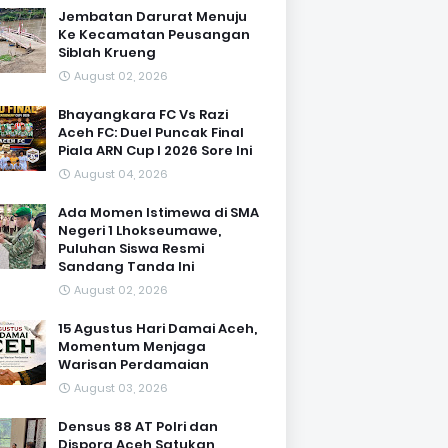
Jembatan Darurat Menuju
Ke Kecamatan Peusangan
Siblah Krueng
August 02, 2026
Bhayangkara FC Vs Razi
Aceh FC: Duel Puncak Final
Piala ARN Cup I 2026 Sore Ini
August 04, 2026
Ada Momen Istimewa di SMA
Negeri 1 Lhokseumawe,
Puluhan Siswa Resmi
Sandang Tanda Ini
August 02, 2026
15 Agustus Hari Damai Aceh,
Momentum Menjaga
Warisan Perdamaian
August 03, 2026
Densus 88 AT Polri dan
Dispora Aceh Satukan