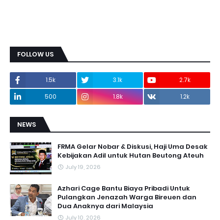
FOLLOW US
1.5k
3.1k
2.7k
500
1.8k
1.2k
NEWS
FRMA Gelar Nobar & Diskusi, Haji Uma Desak
Kebijakan Adil untuk Hutan Beutong Ateuh
July 19, 2026
Azhari Cage Bantu Biaya Pribadi Untuk
Pulangkan Jenazah Warga Bireuen dan
Dua Anaknya dari Malaysia
July 10, 2026