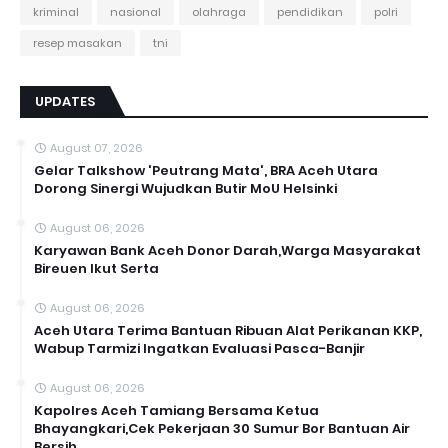
kriminal
nasional
olahraga
pendidikan
polri
resep masakan
tni
UPDATES
August 07, 2026
Gelar Talkshow 'Peutrang Mata', BRA Aceh Utara
Dorong Sinergi Wujudkan Butir MoU Helsinki
August 06, 2026
Karyawan Bank Aceh Donor Darah,Warga Masyarakat
Bireuen Ikut Serta
August 06, 2026
Aceh Utara Terima Bantuan Ribuan Alat Perikanan KKP,
Wabup Tarmizi Ingatkan Evaluasi Pasca-Banjir
August 06, 2026
Kapolres Aceh Tamiang Bersama Ketua
Bhayangkari,Cek Pekerjaan 30 Sumur Bor Bantuan Air
Bersih