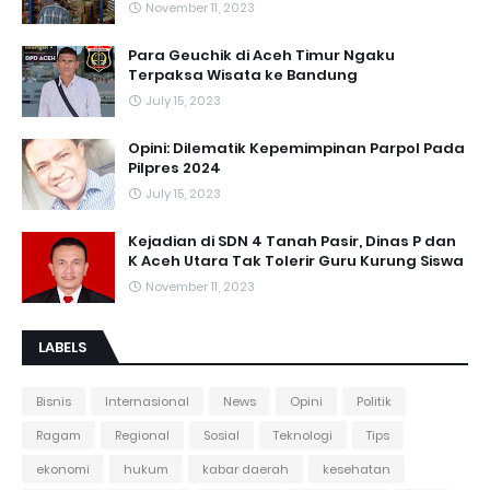
November 11, 2023
Para Geuchik di Aceh Timur Ngaku
Terpaksa Wisata ke Bandung
July 15, 2023
Opini: Dilematik Kepemimpinan Parpol Pada
Pilpres 2024
July 15, 2023
Kejadian di SDN 4 Tanah Pasir, Dinas P dan
K Aceh Utara Tak Tolerir Guru Kurung Siswa
November 11, 2023
LABELS
Bisnis
Internasional
News
Opini
Politik
Ragam
Regional
Sosial
Teknologi
Tips
ekonomi
hukum
kabar daerah
kesehatan