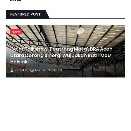
FEATURED POST
News
Gelar Talkshow 'Peutrang Mata', BRA Aceh
Utara Dorong Sinergi Wujudkan Butir MoU
Helsinki
Redaksi
August 07, 2026