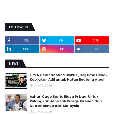
FOLLOW US
1.5k
3.1k
2.7k
500
1.8k
1.2k
NEWS
FRMA Gelar Nobar & Diskusi, Haji Uma Desak
Kebijakan Adil untuk Hutan Beutong Ateuh
July 19, 2026
Azhari Cage Bantu Biaya Pribadi Untuk
Pulangkan Jenazah Warga Bireuen dan
Dua Anaknya dari Malaysia
July 10, 2026