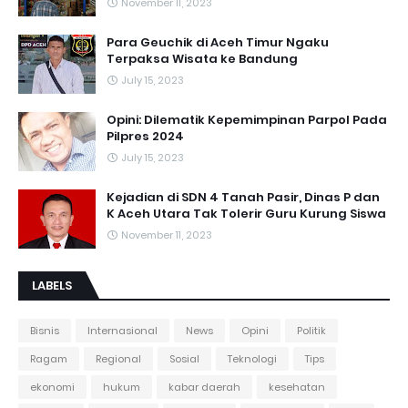
November 11, 2023
Para Geuchik di Aceh Timur Ngaku
Terpaksa Wisata ke Bandung
July 15, 2023
Opini: Dilematik Kepemimpinan Parpol Pada
Pilpres 2024
July 15, 2023
Kejadian di SDN 4 Tanah Pasir, Dinas P dan
K Aceh Utara Tak Tolerir Guru Kurung Siswa
November 11, 2023
LABELS
Bisnis
Internasional
News
Opini
Politik
Ragam
Regional
Sosial
Teknologi
Tips
ekonomi
hukum
kabar daerah
kesehatan