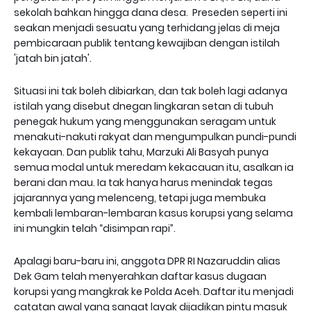
sekolah bahkan hingga dana desa. Preseden seperti ini
seakan menjadi sesuatu yang terhidang jelas di meja
pembicaraan publik tentang kewajiban dengan istilah
'jatah bin jatah'.
Situasi ini tak boleh dibiarkan, dan tak boleh lagi adanya
istilah yang disebut dnegan lingkaran setan di tubuh
penegak hukum yang menggunakan seragam untuk
menakuti-nakuti rakyat dan mengumpulkan pundi-pundi
kekayaan. Dan publik tahu, Marzuki Ali Basyah punya
semua modal untuk meredam kekacauan itu, asalkan ia
berani dan mau. Ia tak hanya harus menindak tegas
jajarannya yang melenceng, tetapi juga membuka
kembali lembaran-lembaran kasus korupsi yang selama
ini mungkin telah “disimpan rapi”.
Apalagi baru-baru ini, anggota DPR RI Nazaruddin alias
Dek Gam telah menyerahkan daftar kasus dugaan
korupsi yang mangkrak ke Polda Aceh. Daftar itu menjadi
catatan awal yang sangat layak dijadikan pintu masuk