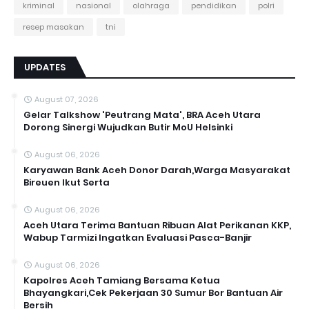
kriminal
nasional
olahraga
pendidikan
polri
resep masakan
tni
UPDATES
August 07, 2026
Gelar Talkshow 'Peutrang Mata', BRA Aceh Utara
Dorong Sinergi Wujudkan Butir MoU Helsinki
August 06, 2026
Karyawan Bank Aceh Donor Darah,Warga Masyarakat
Bireuen Ikut Serta
August 06, 2026
Aceh Utara Terima Bantuan Ribuan Alat Perikanan KKP,
Wabup Tarmizi Ingatkan Evaluasi Pasca-Banjir
August 06, 2026
Kapolres Aceh Tamiang Bersama Ketua
Bhayangkari,Cek Pekerjaan 30 Sumur Bor Bantuan Air
Bersih