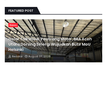
FEATURED POST
News
Gelar Talkshow 'Peutrang Mata', BRA Aceh
Utara Dorong Sinergi Wujudkan Butir MoU
Helsinki
Redaksi
August 07, 2026