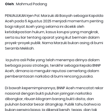
Oleh
: Mahmud Padang
PENUNJUKAN Irjen Pol. Marzuki Ali Basyah sebagai Kapolda
Aceh pada 5 Agustus 2025 menjadi momentum penting
bagi rakyat Aceh yang selama ini dicekik oleh
ketidakpastian hukum, kasus korupsi yang mangkrak,
serta isu liar tentang aparat yang ikut bermain dalam
proyek-proyek publik. Nama Marzuki bukan asing di bumi
Serambi Mekkah.
Ia putra asli Pidie yang telah menempa dirinya dalam
berbagai posisi strategis, terakhir sebagai Kepala BNNP
Aceh, dimana ia mengukir reputasi cemerlang dalam
pemberantasan narkoba di bumi rencong pusaka.
Di bawah kepemimpinannya, BNNP Aceh mencatat rekor
nasional dengan bukti puluhan jaringan narkotika
dibongkar, ribuan kilogram barang bukti disita, dan
puluhan bandar besar ditangkap. Publik tahu bahwa ia
bukan perwira biasa. Ia dikenal bersih, tegas, dan tak