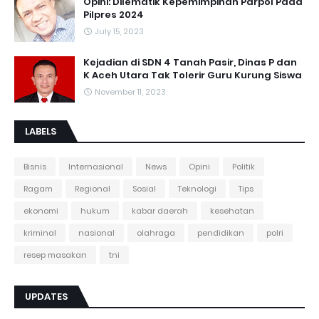
Opini: Dilematik Kepemimpinan Parpol Pada
Pilpres 2024
July 15, 2023
Kejadian di SDN 4 Tanah Pasir, Dinas P dan
K Aceh Utara Tak Tolerir Guru Kurung Siswa
November 11, 2023
LABELS
Bisnis
Internasional
News
Opini
Politik
Ragam
Regional
Sosial
Teknologi
Tips
ekonomi
hukum
kabar daerah
kesehatan
kriminal
nasional
olahraga
pendidikan
polri
resep masakan
tni
UPDATES