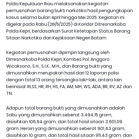
Polda Kepulauan Riau melaksanakan kegiatan
pemusnahan barang bukti narkotika hasil pengungkapan
kasus selama bulan April hingga Mei 2025. Kegiatan ini
digelar pada Rabu (28/5/2025) di Koridor Ditresnarkoba
Polda Kepri, berdasarkan Surat Ketetapan Status Barang
Sitaan Narkotika dari Kejaksaan Negeri Batam
Kegiatan pemusnahan dipimpin langsung oleh
Dirresnarkoba Polda Kepri, Kombes Pol. Anggoro
Wicaksono, S.H., S.I.K., M.H., dan Barang bukti yang
dimusnahkan merupakan hasil dari 12 laporan polisi
dengan total 13 orang tersangka laki-laki, antara lain
berinisial: RLSS, HR, RH, HS, FA, AM, MH, WS, ADA, BR, RV, AZ dan
TN.
Adapun total barang bukti yang dimusnahkan adalah
Sabu yang dimusnahkan seberat 3.494,15 gram,
disisihkan 106,94 gram, dari total hasil sitaan 3.601,09
gram. Heroin yang dimusnahkan seberat 901,43 gram,
disisihkan 10 gram, dari total hasil sitaan 911,43 gram, dan