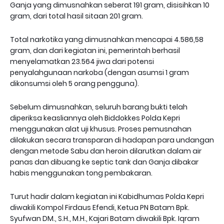
Ganja yang dimusnahkan seberat 191 gram, disisihkan 10
gram, dari total hasil sitaan 201 gram.
Total narkotika yang dimusnahkan mencapai 4.586,58
gram, dan dari kegiatan ini, pemerintah berhasil
menyelamatkan 23.564 jiwa dari potensi
penyalahgunaan narkoba (dengan asumsi 1 gram
dikonsumsi oleh 5 orang pengguna).
Sebelum dimusnahkan, seluruh barang bukti telah
diperiksa keasliannya oleh Biddokkes Polda Kepri
menggunakan alat uji khusus. Proses pemusnahan
dilakukan secara transparan di hadapan para undangan
dengan metode Sabu dan heroin dilarutkan dalam air
panas dan dibuang ke septic tank dan Ganja dibakar
habis menggunakan tong pembakaran.
Turut hadir dalam kegiatan ini Kabidhumas Polda Kepri
diwakili Kompol Firdaus Efendi, Ketua PN Batam Bpk.
Syufwan DM., S.H., M.H., Kajari Batam diwakili Bpk. Iqram