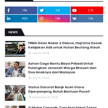
1.5k
3.1k
2.7k
500
1.8k
1.2k
NEWS
FRMA Gelar Nobar & Diskusi, Haji Uma Desak
Kebijakan Adil untuk Hutan Beutong Ateuh
July 19, 2026
Azhari Cage Bantu Biaya Pribadi Untuk
Pulangkan Jenazah Warga Bireuen dan
Dua Anaknya dari Malaysia
July 10, 2026
Status Darurat Banjir Aceh Utara
Diperpanjang: Butuh Bantuan Pusat!
December 25, 2025
AI Makin Canggih, Tapi Akal Sehat Tetap