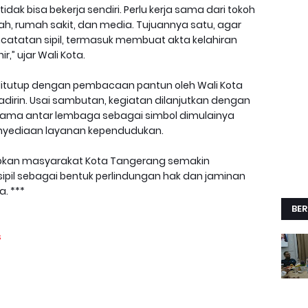
dak bisa bekerja sendiri. Perlu kerja sama dari tokoh
ah, rumah sakit, dan media. Tujuannya satu, agar
atatan sipil, termasuk membuat akta kelahiran
r,” ujar Wali Kota.
ditutup dengan pembacaan pantun oleh Wali Kota
dirin. Usai sambutan, kegiatan dilanjutkan dengan
Sama antar lembaga sebagai simbol dimulainya
penyediaan layanan kependudukan.
apkan masyarakat Kota Tangerang semakin
pil sebagai bentuk perlindungan hak dan jaminan
. ***
BER
s