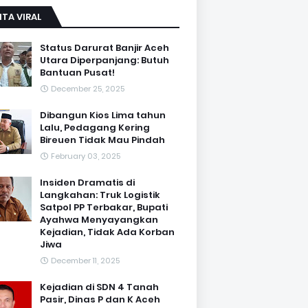
ITA VIRAL
Status Darurat Banjir Aceh
Utara Diperpanjang: Butuh
Bantuan Pusat!
December 25, 2025
Dibangun Kios Lima tahun
Lalu, Pedagang Kering
Bireuen Tidak Mau Pindah
February 03, 2025
Insiden Dramatis di
Langkahan: Truk Logistik
Satpol PP Terbakar, Bupati
Ayahwa Menyayangkan
Kejadian, Tidak Ada Korban
Jiwa
December 11, 2025
Kejadian di SDN 4 Tanah
Pasir, Dinas P dan K Aceh