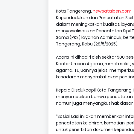
Kota Tangerang,
newsataloen.com
–
Kependudukan dan Pencatatan Sipil
dalam meningkatkan kualitas layana
menyosialisasikan Pencatatan Sipil
Sama (PKS) layanan Adminduk, bert
Tangerang, Rabu (28/5/2025).
Acara ini dihadiri oleh sekitar 500 pe
Kantor Urusan Agama, rumah sakit, 
agama. Tujuannya jelas: memperkua
kesadaran masyarakat akan penting
Kepala Disdukcapil Kota Tangerang, D
menyampaikan bahwa pencatatan sip
namun juga menyangkut hak dasar 
“Sosialisasi ini akan memberikan i
pencatatan kelahiran, kematian, per
untuk penerbitan dokumen kependuduk