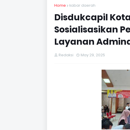
Home
kabar daerah
Disdukcapil Kot
Sosialisasikan P
Layanan Admind
Redaksi
May 29, 2025