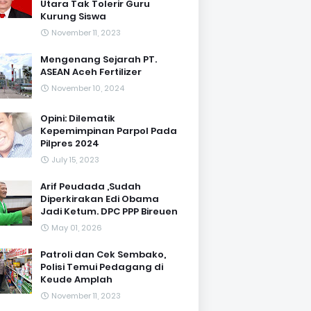
Utara Tak Tolerir Guru
Kurung Siswa
November 11, 2023
Mengenang Sejarah PT.
ASEAN Aceh Fertilizer
November 10, 2024
Opini: Dilematik
Kepemimpinan Parpol Pada
Pilpres 2024
July 15, 2023
Arif Peudada ,Sudah
Diperkirakan Edi Obama
Jadi Ketum. DPC PPP Bireuen
May 01, 2026
Patroli dan Cek Sembako,
Polisi Temui Pedagang di
Keude Amplah
November 11, 2023