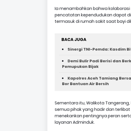
Ia menambahkan bahwa kolaborasi i
pencatatan kependudukan dapat di
termasuk di rumah sakit saat bayi di
BACA JUGA
Sinergi TNI-Pemda: Kasdim Bi
Demi Bulir Padi Berisi dan Be
Pemupukan Bijak
Kapolres Aceh Tamiang Bers
Bor Bantuan Air Bersih
Sementara itu, Walikota Tangerang, 
semua pihak yang hadir dan terlibat 
menekankan pentingnya peran ser
layanan Adminduk.