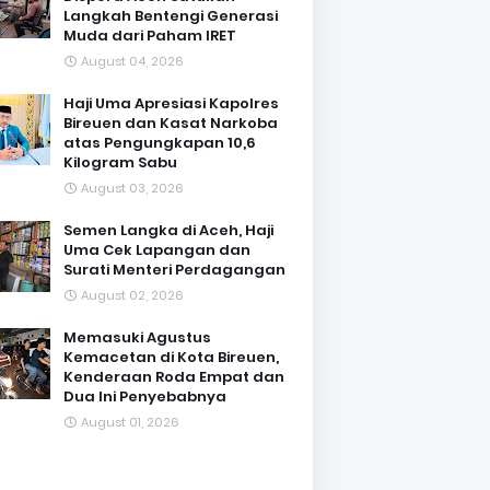
Langkah Bentengi Generasi
Muda dari Paham IRET
August 04, 2026
Haji Uma Apresiasi Kapolres
Bireuen dan Kasat Narkoba
atas Pengungkapan 10,6
Kilogram Sabu
August 03, 2026
Semen Langka di Aceh, Haji
Uma Cek Lapangan dan
Surati Menteri Perdagangan
August 02, 2026
Memasuki Agustus
Kemacetan di Kota Bireuen,
Kenderaan Roda Empat dan
Dua Ini Penyebabnya
August 01, 2026