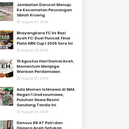
Jembatan Darurat Menuju
Ke Kecamatan Peusangan
Siblah Krueng
August 02, 2026
Bhayangkara FC Vs Razi
Aceh FC: Duel Puncak Final
Piala ARN Cup I 2026 Sore Ini
August 04, 2026
15 Agustus Hari Damai Aceh,
Momentum Menjaga
Warisan Perdamaian
August 03, 2026
Ada Momen Istimewa di SMA
Negeri 1 Lhokseumawe,
Puluhan Siswa Resmi
Sandang Tanda Ini
August 02, 2026
Densus 88 AT Polri dan
Dispora Aceh Satukan