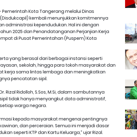
 Pemerintah Kota Tangerang melalui Dinas
 (Disdukcapil) kembali menunjukkan komitmennya
n administrasi kependudukan. Hal ini dengan
 Tahun 2025 dan Penandatanganan Perjanjian Kerja
empat di Pusat Pemerintahan (Puspem) Kota
serta yang berasal dari berbagai instansi seperti
yayasan, sekolah, hingga para tokoh masyarakat dan
t kerja sama lintas lembaga dan meningkatkan
nya pencatatan sipil.
r. Rizal Ridolloh, S.Sos, M.Si, dalam sambutannya
il tidak hanya menyangkut data administratif,
setiap warga negara.
nformasi kepada masyarakat mengenai pentingnya
kawinan, dan perceraian. Semua ini menjadi dasar
an seperti KTP dan Kartu Keluarga,” ujar Rizal.