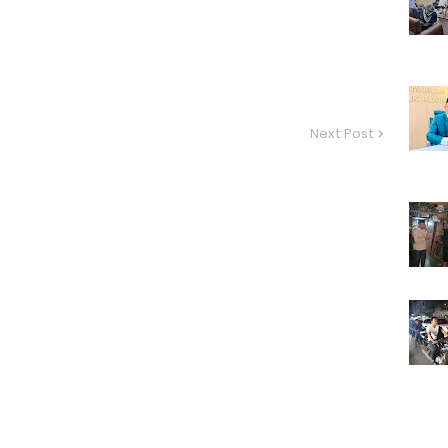
Next Post