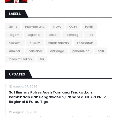
LABELS
Bisnis
Internasional
News
Opini
Politik
Ragam
Regional
Sosial
Teknologi
Tips
ekonomi
hukum
kabar daerah
kesehatan
kriminal
nasional
olahraga
pendidikan
polri
resep masakan
tni
UPDATES
August 07, 2026
Sat Binmas Polres Aceh Tamiang Tingkatkan
Pembinaan dan Pengawasan, Satpam di PKS PTPN IV
Regional 6 Pulau Tiga
August 07, 2026