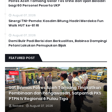
Polres Aceh Tamiang Gelar Tes Urine dan Ujian Beladiri
bagi 60 Personel Peserta UKP
August 07, 2026
Sinergi TNI-Pemda: Kasdim Bitung Hadiri Merdeka Fun
Walk HUT ke-81 RI
August 07, 2026
Demi Bulir Padi Berisi dan Berkualitas, Babinsa Dampingi
Petani Lakukan Pemupukan Bijak
FEATURED POST
News
Sat Binmas Polres Aceh Tamiang Tingkatkan
Pembinaan dan Pengawasan, Satpam di PKS
PTPN IV Regional 6 Pulau Tiga
Redaksi
August 07, 2026