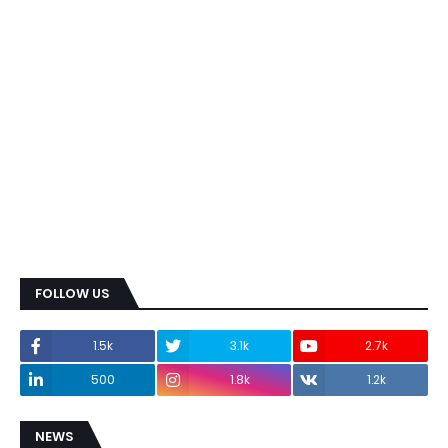
FOLLOW US
1.5k
3.1k
2.7k
500
1.8k
1.2k
NEWS