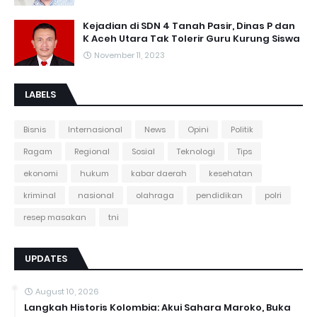
Kejadian di SDN 4 Tanah Pasir, Dinas P dan
K Aceh Utara Tak Tolerir Guru Kurung Siswa
November 11, 2023
LABELS
Bisnis
Internasional
News
Opini
Politik
Ragam
Regional
Sosial
Teknologi
Tips
ekonomi
hukum
kabar daerah
kesehatan
kriminal
nasional
olahraga
pendidikan
polri
resep masakan
tni
UPDATES
August 10, 2026
Langkah Historis Kolombia: Akui Sahara Maroko, Buka