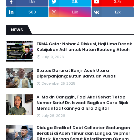
1.5k
3.1k
2.7k
500
1.8k
1.2k
NEWS
FRMA Gelar Nobar & Diskusi, Haji Uma Desak
Kebijakan Adil untuk Hutan Beutong Ateuh
July 19, 2026
Status Darurat Banjir Aceh Utara
Diperpanjang: Butuh Bantuan Pusat!
December 25, 2025
AI Makin Canggih, Tapi Akal Sehat Tetap
Nomor Satu! Dr. Iswadi Bagikan Cara Bijak
Memanfaatkannya di Era Digital
July 26, 2026
Diduga Sindikat Debt Collector Gadungan
Beraksi di Aceh Timur dan Langsa, Sepmor
Ditarik, Korban Sebut Keterlibatan Oknum