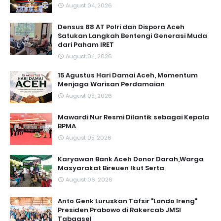
August 04, 2026
Densus 88 AT Polri dan Dispora Aceh
Satukan Langkah Bentengi Generasi Muda
dari Paham IRET
August 04, 2026
15 Agustus Hari Damai Aceh, Momentum
Menjaga Warisan Perdamaian
August 03, 2026
Mawardi Nur Resmi Dilantik sebagai Kepala
BPMA
August 05, 2026
Karyawan Bank Aceh Donor Darah,Warga
Masyarakat Bireuen Ikut Serta
August 06, 2026
Anto Genk Luruskan Tafsir "Londo Ireng"
Presiden Prabowo di Rakercab JMSI
Tabagsel