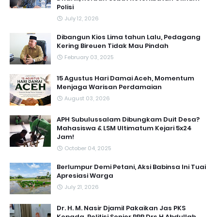
Polisi
July 12, 2026
Dibangun Kios Lima tahun Lalu, Pedagang
Kering Bireuen Tidak Mau Pindah
February 03, 2025
15 Agustus Hari Damai Aceh, Momentum
Menjaga Warisan Perdamaian
August 03, 2026
APH Subulussalam Dibungkam Duit Desa?
Mahasiswa & LSM Ultimatum Kejari 5x24
Jam!
October 04, 2025
Berlumpur Demi Petani, Aksi Babinsa Ini Tuai
Apresiasi Warga
July 21, 2026
Dr. H. M. Nasir Djamil Pakaikan Jas PKS
Kepada ,Politisi Senior PPP Drs H.Abdullah