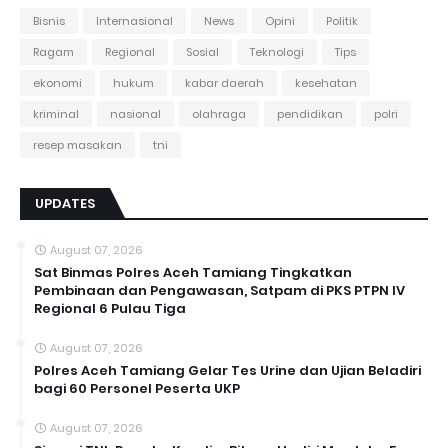
Bisnis
Internasional
News
Opini
Politik
Ragam
Regional
Sosial
Teknologi
Tips
ekonomi
hukum
kabar daerah
kesehatan
kriminal
nasional
olahraga
pendidikan
polri
resep masakan
tni
UPDATES
August 07, 2026
Sat Binmas Polres Aceh Tamiang Tingkatkan
Pembinaan dan Pengawasan, Satpam di PKS PTPN IV
Regional 6 Pulau Tiga
August 07, 2026
Polres Aceh Tamiang Gelar Tes Urine dan Ujian Beladiri
bagi 60 Personel Peserta UKP
August 07, 2026