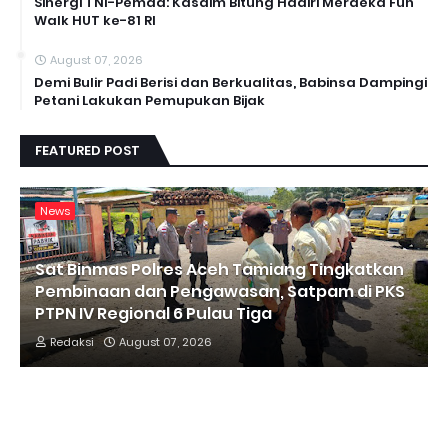
Sinergi TNI-Pemda: Kasdim Bitung Hadiri Merdeka Fun
Walk HUT ke-81 RI
August 07, 2026
Demi Bulir Padi Berisi dan Berkualitas, Babinsa Dampingi
Petani Lakukan Pemupukan Bijak
FEATURED POST
News
Sat Binmas Polres Aceh Tamiang Tingkatkan
Pembinaan dan Pengawasan, Satpam di PKS
PTPN IV Regional 6 Pulau Tiga
Redaksi
August 07, 2026