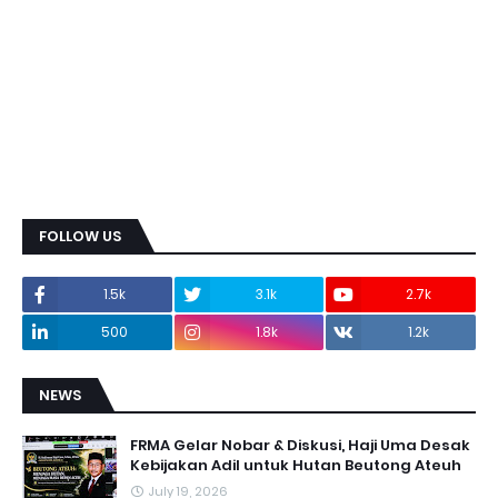
FOLLOW US
1.5k
3.1k
2.7k
500
1.8k
1.2k
NEWS
FRMA Gelar Nobar & Diskusi, Haji Uma Desak
Kebijakan Adil untuk Hutan Beutong Ateuh
July 19, 2026