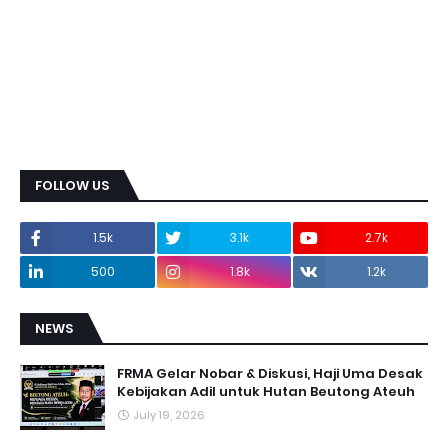
FOLLOW US
1.5k
3.1k
2.7k
500
1.8k
1.2k
NEWS
FRMA Gelar Nobar & Diskusi, Haji Uma Desak
Kebijakan Adil untuk Hutan Beutong Ateuh
July 19, 2026