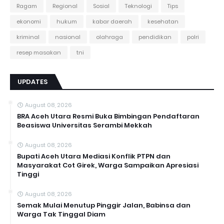
Ragam
Regional
Sosial
Teknologi
Tips
ekonomi
hukum
kabar daerah
kesehatan
kriminal
nasional
olahraga
pendidikan
polri
resep masakan
tni
UPDATES
August 08, 2026
BRA Aceh Utara Resmi Buka Bimbingan Pendaftaran
Beasiswa Universitas Serambi Mekkah
August 08, 2026
Bupati Aceh Utara Mediasi Konflik PTPN dan
Masyarakat Cot Girek, Warga Sampaikan Apresiasi
Tinggi
August 08, 2026
Semak Mulai Menutup Pinggir Jalan, Babinsa dan
Warga Tak Tinggal Diam