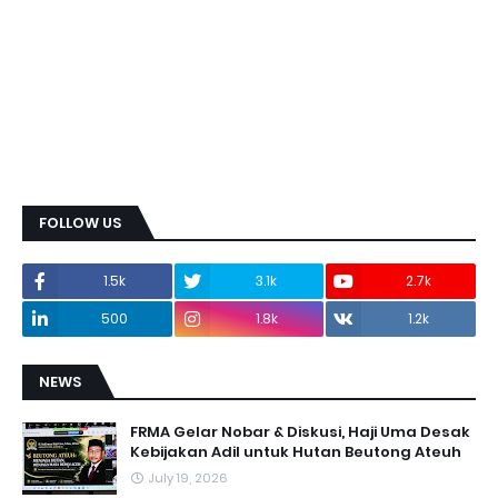
FOLLOW US
1.5k
3.1k
2.7k
500
1.8k
1.2k
NEWS
FRMA Gelar Nobar & Diskusi, Haji Uma Desak
Kebijakan Adil untuk Hutan Beutong Ateuh
July 19, 2026