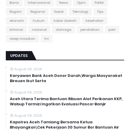
Bisnis
Internasional
News
Opini
Politik
Ragam
Regional
Sosial
Teknologi
Tips
ekonomi
hukum
kabar daerah
kesehatan
kriminal
nasional
olahraga
pendidikan
polri
resep masakan
tni
UPDATES
August 06, 2026
Karyawan Bank Aceh Donor Darah,Warga Masyarakat
Bireuen Ikut Serta
August 06, 2026
Aceh Utara Terima Bantuan Ribuan Alat Perikanan KKP,
Wabup Tarmizi Ingatkan Evaluasi Pasca-Banjir
August 06, 2026
Kapolres Aceh Tamiang Bersama Ketua
Bhayangkari,Cek Pekerjaan 30 Sumur Bor Bantuan Air