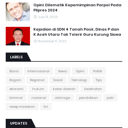
Opini: Dilematik Kepemimpinan Parpol Pada
Pilpres 2024
July 15, 2023
Kejadian di SDN 4 Tanah Pasir, Dinas P dan
K Aceh Utara Tak Tolerir Guru Kurung Siswa
November 11, 2023
LABELS
Bisnis
Internasional
News
Opini
Politik
Ragam
Regional
Sosial
Teknologi
Tips
ekonomi
hukum
kabar daerah
kesehatan
kriminal
nasional
olahraga
pendidikan
polri
resep masakan
tni
UPDATES