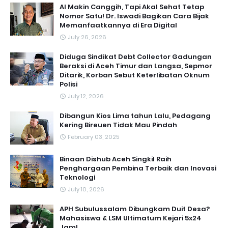
AI Makin Canggih, Tapi Akal Sehat Tetap
Nomor Satu! Dr. Iswadi Bagikan Cara Bijak
Memanfaatkannya di Era Digital
July 26, 2026
Diduga Sindikat Debt Collector Gadungan
Beraksi di Aceh Timur dan Langsa, Sepmor
Ditarik, Korban Sebut Keterlibatan Oknum
Polisi
July 12, 2026
Dibangun Kios Lima tahun Lalu, Pedagang
Kering Bireuen Tidak Mau Pindah
February 03, 2025
Binaan Dishub Aceh Singkil Raih
Penghargaan Pembina Terbaik dan Inovasi
Teknologi
July 10, 2026
APH Subulussalam Dibungkam Duit Desa?
Mahasiswa & LSM Ultimatum Kejari 5x24
Jam!