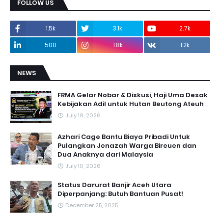
FOLLOW US
1.5k
3.1k
2.7k
500
1.8k
1.2k
NEWS
FRMA Gelar Nobar & Diskusi, Haji Uma Desak
Kebijakan Adil untuk Hutan Beutong Ateuh
July 19, 2026
Azhari Cage Bantu Biaya Pribadi Untuk
Pulangkan Jenazah Warga Bireuen dan
Dua Anaknya dari Malaysia
July 10, 2026
Status Darurat Banjir Aceh Utara
Diperpanjang: Butuh Bantuan Pusat!
December 25, 2025