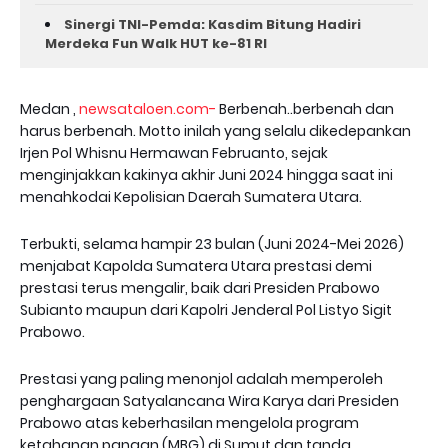
Sinergi TNI-Pemda: Kasdim Bitung Hadiri
Merdeka Fun Walk HUT ke-81 RI
Medan ,
newsataloen.com-
Berbenah..berbenah dan
harus berbenah. Motto inilah yang selalu dikedepankan
Irjen Pol Whisnu Hermawan Februanto, sejak
menginjakkan kakinya akhir Juni 2024 hingga saat ini
menahkodai Kepolisian Daerah Sumatera Utara.
Terbukti, selama hampir 23 bulan (Juni 2024-Mei 2026)
menjabat Kapolda Sumatera Utara prestasi demi
prestasi terus mengalir, baik dari Presiden Prabowo
Subianto maupun dari Kapolri Jenderal Pol Listyo Sigit
Prabowo.
Prestasi yang paling menonjol adalah memperoleh
penghargaan Satyalancana Wira Karya dari Presiden
Prabowo atas keberhasilan mengelola program
ketahanan pangan (MBG) di Sumut dan tanda