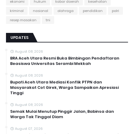
ekonomi
hukum
kabar daerah
kesehatan
kriminal
nasional
olahraga
pendidikan
polri
resep masakan
tni
UPDATES
August 08, 2026
BRA Aceh Utara Resmi Buka Bimbingan Pendaftaran
Beasiswa Universitas Serambi Mekkah
August 08, 2026
Bupati Aceh Utara Mediasi Konflik PTPN dan
Masyarakat Cot Girek, Warga Sampaikan Apresiasi
Tinggi
August 08, 2026
Semak Mulai Menutup Pinggir Jalan, Babinsa dan
Warga Tak Tinggal Diam
August 07, 2026