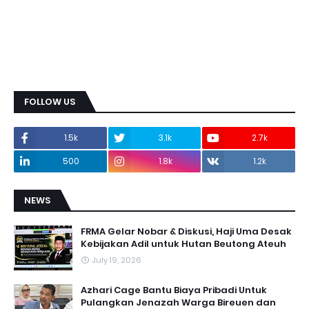
FOLLOW US
1.5k
3.1k
2.7k
500
1.8k
1.2k
NEWS
FRMA Gelar Nobar & Diskusi, Haji Uma Desak
Kebijakan Adil untuk Hutan Beutong Ateuh
July 19, 2026
Azhari Cage Bantu Biaya Pribadi Untuk
Pulangkan Jenazah Warga Bireuen dan