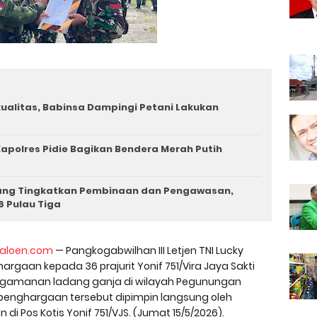
rkualitas, Babinsa Dampingi Petani Lakukan
apolres Pidie Bagikan Bendera Merah Putih
iang Tingkatkan Pembinaan dan Pengawasan,
6 Pulau Tiga
aloen.com
— Pangkogabwilhan III Letjen TNI Lucky
ghargaan kepada 36 prajurit Yonif 751/Vira Jaya Sakti
pengamanan ladang ganja di wilayah Pegunungan
 penghargaan tersebut dipimpin langsung oleh
di Pos Kotis Yonif 751/VJS. (Jumat 15/5/2026).