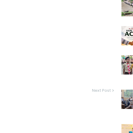
Next Post