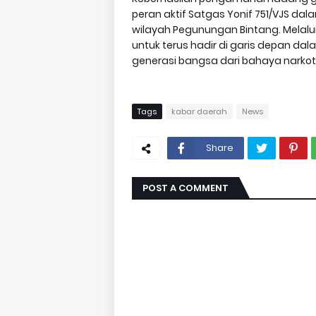
peran aktif Satgas Yonif 751/VJS da
wilayah Pegunungan Bintang. Melalu
untuk terus hadir di garis depan d
generasi bangsa dari bahaya narkot
Tags
kabar daerah
News
Share
POST A COMMENT