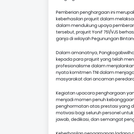
Pemberian penghargaan ini merupaka
keberhasilan prajurit dalam melaks
dalam mendukung upaya pemberantas
tersebut, prajurit Yonif 751/VJS be
ganja di wilayah Pegunungan Bintan
Dalam amanatnya, Pangkogabwilhan
kepada para prajurit yang telah men
profesionalisme dalam menjalankan t
nyata komitmen TNI dalam menjaga
masyarakat dari ancaman peredaran
Kegiatan upacara penghargaan yang b
menjadi momen penuh kebanggaan bag
penghormatan atas prestasi yang di
motivasi bagi seluruh personel un
jawab, dedikasi, dan semangat pen
Keberhasilan pengamanan ladang g