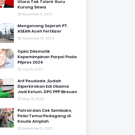
Utara Tak Tolerir Guru
Kurung Siswa
November 11, 2023
Mengenang Sejarah PT.
ASEAN Aceh Fertilizer
November 10, 2024
Opini: Dilematik
Kepemimpinan Parpol Pada
Pilpres 2024
July 15, 2023
Arif Peudada ,Sudah
Diperkirakan Edi Obama
Jadi Ketum. DPC PPP Bireuen
May 01, 2026
Patroli dan Cek Sembako,
Polisi Temui Pedagang di
Keude Amplah
November 11, 2023