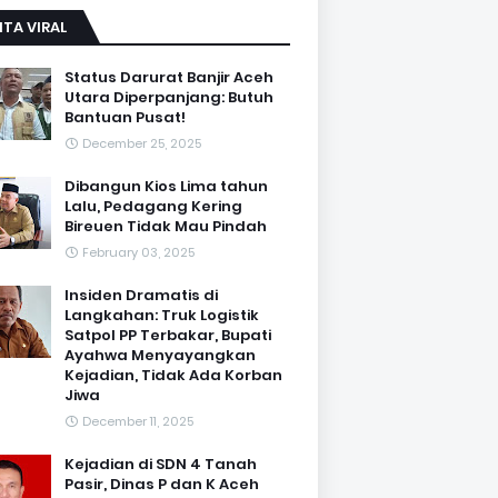
ITA VIRAL
Status Darurat Banjir Aceh
Utara Diperpanjang: Butuh
Bantuan Pusat!
December 25, 2025
Dibangun Kios Lima tahun
Lalu, Pedagang Kering
Bireuen Tidak Mau Pindah
February 03, 2025
Insiden Dramatis di
Langkahan: Truk Logistik
Satpol PP Terbakar, Bupati
Ayahwa Menyayangkan
Kejadian, Tidak Ada Korban
Jiwa
December 11, 2025
Kejadian di SDN 4 Tanah
Pasir, Dinas P dan K Aceh