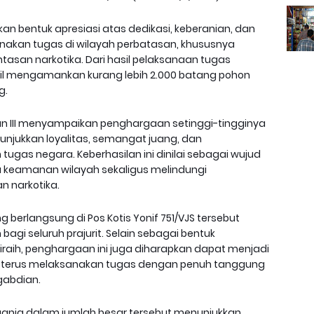
n bentuk apresiasi atas dedikasi, keberanian, dan
anakan tugas di wilayah perbatasan, khususnya
an narkotika. Dari hasil pelaksanaan tugas
rhasil mengamankan kurang lebih 2.000 batang pohon
g.
 III menyampaikan penghargaan setinggi-tingginya
unjukkan loyalitas, semangat juang, dan
ugas negara. Keberhasilan ini dinilai sebagai wujud
 keamanan wilayah sekaligus melindungi
 narkotika.
erlangsung di Pos Kotis Yonif 751/VJS tersebut
i seluruh prajurit. Selain sebagai bentuk
raih, penghargaan ini juga diharapkan dapat menjadi
tuk terus melaksanakan tugas dengan penuh tanggung
gabdian.
anja dalam jumlah besar tersebut menunjukkan