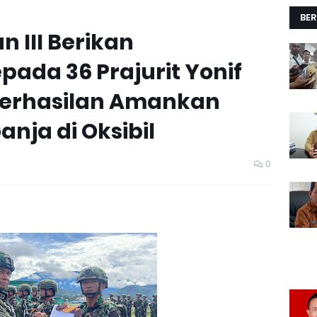
BER
 III Berikan
ada 36 Prajurit Yonif
berhasilan Amankan
nja di Oksibil
0