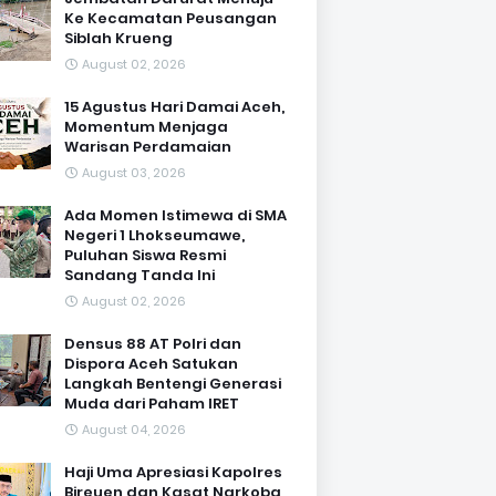
Ke Kecamatan Peusangan
Siblah Krueng
August 02, 2026
15 Agustus Hari Damai Aceh,
Momentum Menjaga
Warisan Perdamaian
August 03, 2026
Ada Momen Istimewa di SMA
Negeri 1 Lhokseumawe,
Puluhan Siswa Resmi
Sandang Tanda Ini
August 02, 2026
Densus 88 AT Polri dan
Dispora Aceh Satukan
Langkah Bentengi Generasi
Muda dari Paham IRET
August 04, 2026
Haji Uma Apresiasi Kapolres
Bireuen dan Kasat Narkoba