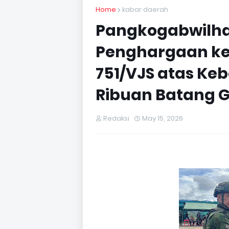
Home
kabar daerah
Pangkogabwilhan
Penghargaan kep
751/VJS atas Ke
Ribuan Batang Ga
Redaksi
May 15, 2026