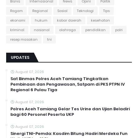
Bisnis
Internasional
News
Opini
Politik
Ragam
Regional
Sosial
Teknologi
Tips
ekonomi
hukum
kabar daerah
kesehatan
kriminal
nasional
olahraga
pendidikan
polri
resep masakan
tni
UPDATES
August 07, 2026
Sat Binmas Polres Aceh Tamiang Tingkatkan
Pembinaan dan Pengawasan, Satpam di PKS PTPN IV
Regional 6 Pulau Tiga
August 07, 2026
Polres Aceh Tamiang Gelar Tes Urine dan Ujian Beladiri
bagi 60 Personel Peserta UKP
August 07, 2026
Sinergi TNI-Pemda: Kasdim Bitung Hadiri Merdeka Fun