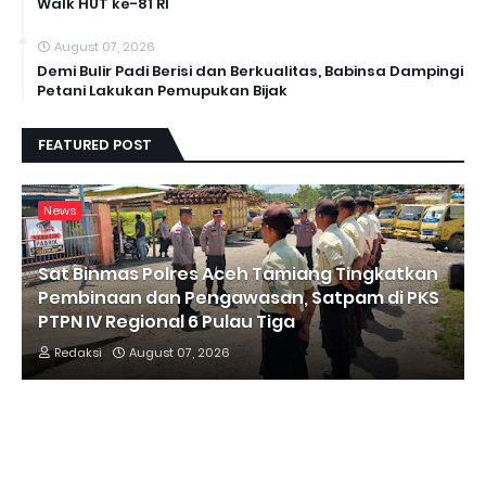
Walk HUT ke-81 RI
August 07, 2026
Demi Bulir Padi Berisi dan Berkualitas, Babinsa Dampingi
Petani Lakukan Pemupukan Bijak
FEATURED POST
News
Sat Binmas Polres Aceh Tamiang Tingkatkan
Pembinaan dan Pengawasan, Satpam di PKS
PTPN IV Regional 6 Pulau Tiga
Redaksi
August 07, 2026