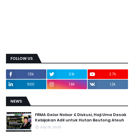
FOLLOW US
1.5k
3.1k
2.7k
500
1.8k
1.2k
NEWS
FRMA Gelar Nobar & Diskusi, Haji Uma Desak
Kebijakan Adil untuk Hutan Beutong Ateuh
July 19, 2026