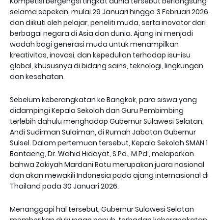
Kompetisi bergengsi tingkat dunia tersebut berlangsung
selama sepekan, mulai 29 Januari hingga 3 Februari 2026,
dan diikuti oleh pelajar, peneliti muda, serta inovator dari
berbagai negara di Asia dan dunia. Ajang ini menjadi
wadah bagi generasi muda untuk menampilkan
kreativitas, inovasi, dan kepedulian terhadap isu-isu
global, khususnya di bidang sains, teknologi, lingkungan,
dan kesehatan.
Sebelum keberangkatan ke Bangkok, para siswa yang
didampingi Kepala Sekolah dan Guru Pembimbing
terlebih dahulu menghadap Gubernur Sulawesi Selatan,
Andi Sudirman Sulaiman, di Rumah Jabatan Gubernur
Sulsel. Dalam pertemuan tersebut, Kepala Sekolah SMAN 1
Bantaeng, Dr. Wahid Hidayat, S.Pd., M.Pd., melaporkan
bahwa Zakiyah Mardani Ratu merupakan juara nasional
dan akan mewakili Indonesia pada ajang internasional di
Thailand pada 30 Januari 2026.
Menanggapi hal tersebut, Gubernur Sulawesi Selatan