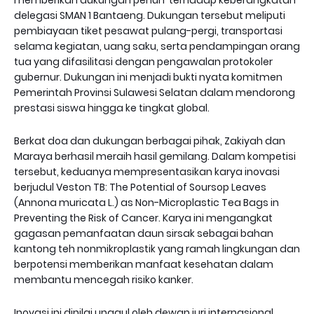
memberikan dukungan penuh terhadap keberangkatan
delegasi SMAN 1 Bantaeng. Dukungan tersebut meliputi
pembiayaan tiket pesawat pulang-pergi, transportasi
selama kegiatan, uang saku, serta pendampingan orang
tua yang difasilitasi dengan pengawalan protokoler
gubernur. Dukungan ini menjadi bukti nyata komitmen
Pemerintah Provinsi Sulawesi Selatan dalam mendorong
prestasi siswa hingga ke tingkat global.
Berkat doa dan dukungan berbagai pihak, Zakiyah dan
Maraya berhasil meraih hasil gemilang. Dalam kompetisi
tersebut, keduanya mempresentasikan karya inovasi
berjudul Veston TB: The Potential of Soursop Leaves
(Annona muricata L.) as Non-Microplastic Tea Bags in
Preventing the Risk of Cancer. Karya ini mengangkat
gagasan pemanfaatan daun sirsak sebagai bahan
kantong teh nonmikroplastik yang ramah lingkungan dan
berpotensi memberikan manfaat kesehatan dalam
membantu mencegah risiko kanker.
Inovasi ini dinilai unggul oleh dewan juri internasional