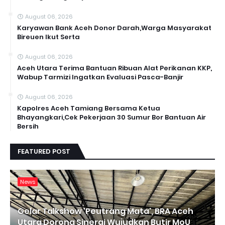
August 06, 2026
Karyawan Bank Aceh Donor Darah,Warga Masyarakat
Bireuen Ikut Serta
August 06, 2026
Aceh Utara Terima Bantuan Ribuan Alat Perikanan KKP,
Wabup Tarmizi Ingatkan Evaluasi Pasca-Banjir
August 06, 2026
Kapolres Aceh Tamiang Bersama Ketua
Bhayangkari,Cek Pekerjaan 30 Sumur Bor Bantuan Air
Bersih
FEATURED POST
News
Gelar Talkshow 'Peutrang Mata', BRA Aceh
Utara Dorong Sinergi Wujudkan Butir MoU