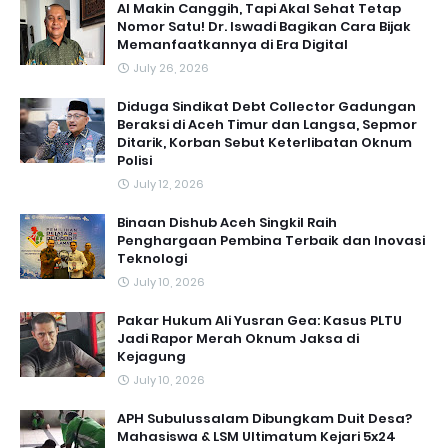
AI Makin Canggih, Tapi Akal Sehat Tetap
Nomor Satu! Dr. Iswadi Bagikan Cara Bijak
Memanfaatkannya di Era Digital
July 26, 2026
Diduga Sindikat Debt Collector Gadungan
Beraksi di Aceh Timur dan Langsa, Sepmor
Ditarik, Korban Sebut Keterlibatan Oknum
Polisi
July 12, 2026
Binaan Dishub Aceh Singkil Raih
Penghargaan Pembina Terbaik dan Inovasi
Teknologi
July 10, 2026
Pakar Hukum Ali Yusran Gea: Kasus PLTU
Jadi Rapor Merah Oknum Jaksa di
Kejagung
July 10, 2026
APH Subulussalam Dibungkam Duit Desa?
Mahasiswa & LSM Ultimatum Kejari 5x24