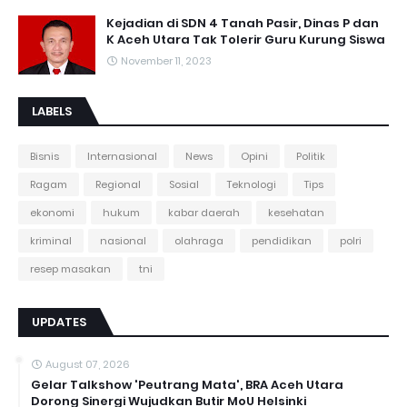
Kejadian di SDN 4 Tanah Pasir, Dinas P dan
K Aceh Utara Tak Tolerir Guru Kurung Siswa
November 11, 2023
LABELS
Bisnis
Internasional
News
Opini
Politik
Ragam
Regional
Sosial
Teknologi
Tips
ekonomi
hukum
kabar daerah
kesehatan
kriminal
nasional
olahraga
pendidikan
polri
resep masakan
tni
UPDATES
August 07, 2026
Gelar Talkshow 'Peutrang Mata', BRA Aceh Utara
Dorong Sinergi Wujudkan Butir MoU Helsinki