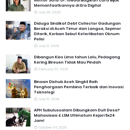
Nomor Satu! Dr. Iswadi Bagikan Cara Bijak
Memanfaatkannya di Era Digital
July 26, 2026
Diduga Sindikat Debt Collector Gadungan
Beraksi di Aceh Timur dan Langsa, Sepmor
Ditarik, Korban Sebut Keterlibatan Oknum
Polisi
July 12, 2026
Dibangun Kios Lima tahun Lalu, Pedagang
Kering Bireuen Tidak Mau Pindah
February 03, 2025
Binaan Dishub Aceh Singkil Raih
Penghargaan Pembina Terbaik dan Inovasi
Teknologi
July 10, 2026
APH Subulussalam Dibungkam Duit Desa?
Mahasiswa & LSM Ultimatum Kejari 5x24
Jam!
October 04, 2025