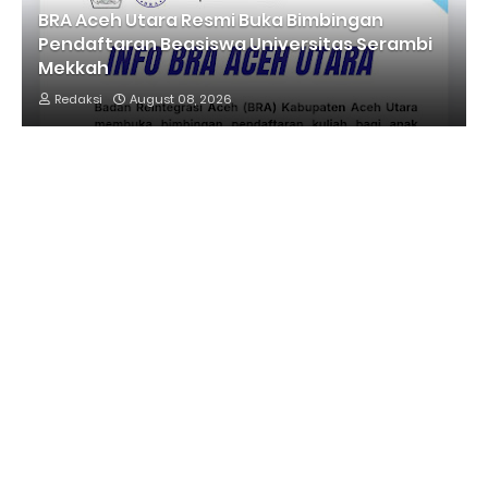
BRA Aceh Utara Resmi Buka Bimbingan
Pendaftaran Beasiswa Universitas Serambi
Mekkah
Redaksi
August 08, 2026