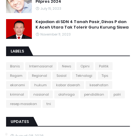
Pilpres 2024
July 15, 2023
Kejadian di SDN 4 Tanah Pasir, Dinas P dan
K Aceh Utara Tak Tolerir Guru Kurung Siswa
November 11, 2023
LABELS
Bisnis
Internasional
News
Opini
Politik
Ragam
Regional
Sosial
Teknologi
Tips
ekonomi
hukum
kabar daerah
kesehatan
kriminal
nasional
olahraga
pendidikan
polri
resep masakan
tni
UPDATES
August 08, 2026