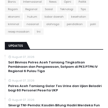
Bisnis
Internasional
News
Opini
Politik
Ragam
Regional
Sosial
Teknologi
Tips
ekonomi
hukum
kabar daerah
kesehatan
kriminal
nasional
olahraga
pendidikan
polri
resep masakan
tni
UPDATES
August 07, 2026
Sat Binmas Polres Aceh Tamiang Tingkatkan
Pembinaan dan Pengawasan, Satpam di PKS PTPN IV
Regional 6 Pulau Tiga
August 07, 2026
Polres Aceh Tamiang Gelar Tes Urine dan Ujian Beladiri
bagi 60 Personel Peserta UKP
August 07, 2026
Sinergi TNI-Pemda: Kasdim Bitung Hadiri Merdeka Fun