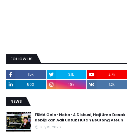
FOLLOW US
1.5k
3.1k
2.7k
500
1.8k
1.2k
NEWS
FRMA Gelar Nobar & Diskusi, Haji Uma Desak
Kebijakan Adil untuk Hutan Beutong Ateuh
July 19, 2026