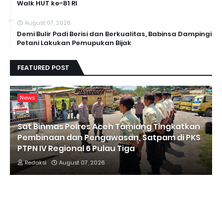
Walk HUT ke-81 RI
August 07, 2026
Demi Bulir Padi Berisi dan Berkualitas, Babinsa Dampingi
Petani Lakukan Pemupukan Bijak
FEATURED POST
News
Sat Binmas Polres Aceh Tamiang Tingkatkan
Pembinaan dan Pengawasan, Satpam di PKS
PTPN IV Regional 6 Pulau Tiga
Redaksi
August 07, 2026