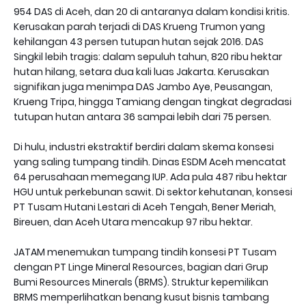
954 DAS di Aceh, dan 20 di antaranya dalam kondisi kritis.
Kerusakan parah terjadi di DAS Krueng Trumon yang
kehilangan 43 persen tutupan hutan sejak 2016. DAS
Singkil lebih tragis: dalam sepuluh tahun, 820 ribu hektar
hutan hilang, setara dua kali luas Jakarta. Kerusakan
signifikan juga menimpa DAS Jambo Aye, Peusangan,
Krueng Tripa, hingga Tamiang dengan tingkat degradasi
tutupan hutan antara 36 sampai lebih dari 75 persen.
Di hulu, industri ekstraktif berdiri dalam skema konsesi
yang saling tumpang tindih. Dinas ESDM Aceh mencatat
64 perusahaan memegang IUP. Ada pula 487 ribu hektar
HGU untuk perkebunan sawit. Di sektor kehutanan, konsesi
PT Tusam Hutani Lestari di Aceh Tengah, Bener Meriah,
Bireuen, dan Aceh Utara mencakup 97 ribu hektar.
JATAM menemukan tumpang tindih konsesi PT Tusam
dengan PT Linge Mineral Resources, bagian dari Grup
Bumi Resources Minerals (BRMS). Struktur kepemilikan
BRMS memperlihatkan benang kusut bisnis tambang