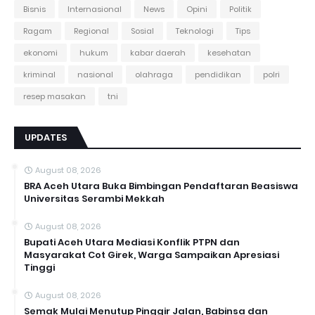
Bisnis
Internasional
News
Opini
Politik
Ragam
Regional
Sosial
Teknologi
Tips
ekonomi
hukum
kabar daerah
kesehatan
kriminal
nasional
olahraga
pendidikan
polri
resep masakan
tni
UPDATES
August 08, 2026
BRA Aceh Utara Buka Bimbingan Pendaftaran Beasiswa
Universitas Serambi Mekkah
August 08, 2026
Bupati Aceh Utara Mediasi Konflik PTPN dan
Masyarakat Cot Girek, Warga Sampaikan Apresiasi
Tinggi
August 08, 2026
Semak Mulai Menutup Pinggir Jalan, Babinsa dan