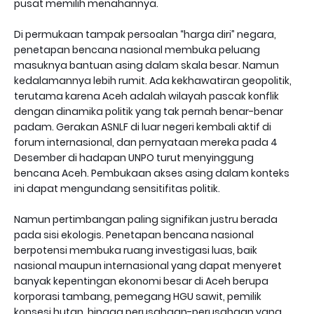
pusat memilih menahannya.
Di permukaan tampak persoalan “harga diri” negara,
penetapan bencana nasional membuka peluang
masuknya bantuan asing dalam skala besar. Namun
kedalamannya lebih rumit. Ada kekhawatiran geopolitik,
terutama karena Aceh adalah wilayah pascak konflik
dengan dinamika politik yang tak pernah benar-benar
padam. Gerakan ASNLF di luar negeri kembali aktif di
forum internasional, dan pernyataan mereka pada 4
Desember di hadapan UNPO turut menyinggung
bencana Aceh. Pembukaan akses asing dalam konteks
ini dapat mengundang sensitifitas politik.
Namun pertimbangan paling signifikan justru berada
pada sisi ekologis. Penetapan bencana nasional
berpotensi membuka ruang investigasi luas, baik
nasional maupun internasional yang dapat menyeret
banyak kepentingan ekonomi besar di Aceh berupa
korporasi tambang, pemegang HGU sawit, pemilik
konsesi hutan, hingga perusahaan-perusahaan yang