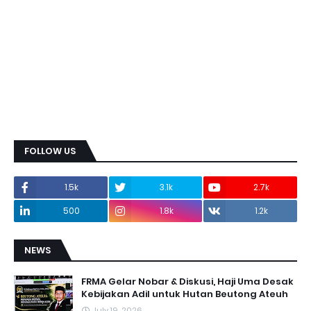
FOLLOW US
1.5k
3.1k
2.7k
500
1.8k
1.2k
NEWS
FRMA Gelar Nobar & Diskusi, Haji Uma Desak
Kebijakan Adil untuk Hutan Beutong Ateuh
July 19, 2026