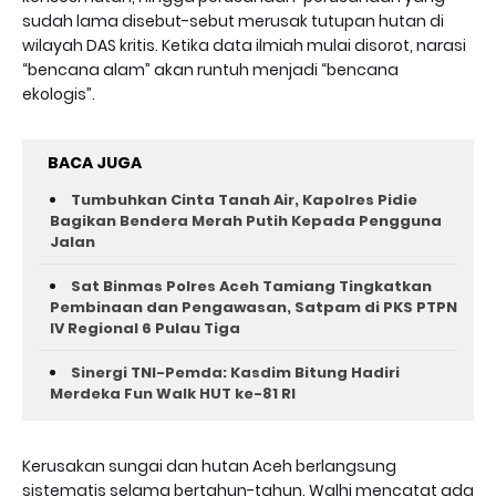
sudah lama disebut-sebut merusak tutupan hutan di
wilayah DAS kritis. Ketika data ilmiah mulai disorot, narasi
“bencana alam” akan runtuh menjadi “bencana
ekologis”.
BACA JUGA
Tumbuhkan Cinta Tanah Air, Kapolres Pidie
Bagikan Bendera Merah Putih Kepada Pengguna
Jalan ‎
Sat Binmas Polres Aceh Tamiang Tingkatkan
Pembinaan dan Pengawasan, Satpam di PKS PTPN
IV Regional 6 Pulau Tiga
Sinergi TNI-Pemda: Kasdim Bitung Hadiri
Merdeka Fun Walk HUT ke-81 RI
Kerusakan sungai dan hutan Aceh berlangsung
sistematis selama bertahun-tahun. Walhi mencatat ada