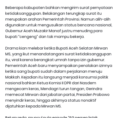
Beberapa kabupaten bahkan mengirim surat pernyataan
ketidaksanggupan. Belakangan terungkap surat itu
merupakan arahan Pemerintah Provinsi. Namun alih-alih
digunakan untuk mengusulkan status bencana nasional,
Gubernur Aceh Muzakir Manaf justru menuding para
bupati “cengeng” dan tak mampu bekerja.
Drama kian melebar ketika Bupati Aceh Selatan Mirwan
MS, yang ikut menandatangani surat ketidaksanggupan
itu, viral karena berangkat umrah tanpa izin gubernur.
Pemerintah Aceh baru menyampaikan penolakan izinnya
ketika sang bupati sudah dalam perjalanan menuju
Makkah. Kejadian itu langsung menjadi konsumsi politik
nasional bahkan Ketua Komisi II DPR dari Nasdem
mengecam keras, Mendagri turun tangan, Gerindra
memecat Mirwan dari jabatan partai, Presiden Prabowo
menyindir keras, hingga akhirnya status nonaktif
dijatuhkan kepada Mirwan MS.
Belum reda, muncul pula episode “93 persen listrik