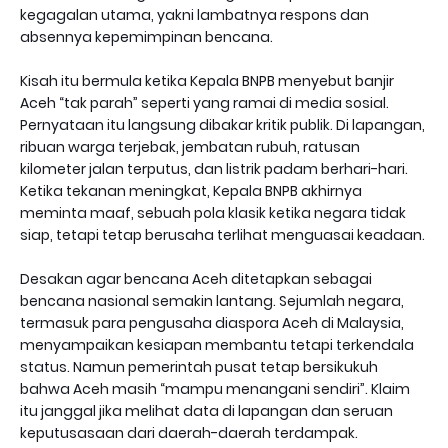
kegagalan utama, yakni lambatnya respons dan
absennya kepemimpinan bencana.
Kisah itu bermula ketika Kepala BNPB menyebut banjir
Aceh “tak parah” seperti yang ramai di media sosial.
Pernyataan itu langsung dibakar kritik publik. Di lapangan,
ribuan warga terjebak, jembatan rubuh, ratusan
kilometer jalan terputus, dan listrik padam berhari-hari.
Ketika tekanan meningkat, Kepala BNPB akhirnya
meminta maaf, sebuah pola klasik ketika negara tidak
siap, tetapi tetap berusaha terlihat menguasai keadaan.
Desakan agar bencana Aceh ditetapkan sebagai
bencana nasional semakin lantang. Sejumlah negara,
termasuk para pengusaha diaspora Aceh di Malaysia,
menyampaikan kesiapan membantu tetapi terkendala
status. Namun pemerintah pusat tetap bersikukuh
bahwa Aceh masih “mampu menangani sendiri”. Klaim
itu janggal jika melihat data di lapangan dan seruan
keputusasaan dari daerah-daerah terdampak.