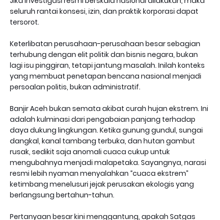
Jika investigasi resmi berskala nasional dilakukan, maka
seluruh rantai konsesi, izin, dan praktik korporasi dapat
tersorot.
Keterlibatan perusahaan-perusahaan besar sebagian
terhubung dengan elit politik dan bisnis negara, bukan
lagi isu pinggiran, tetapi jantung masalah. Inilah konteks
yang membuat penetapan bencana nasional menjadi
persoalan politis, bukan administratif.
Banjir Aceh bukan semata akibat curah hujan ekstrem. Ini
adalah kulminasi dari pengabaian panjang terhadap
daya dukung lingkungan. Ketika gunung gundul, sungai
dangkal, kanal tambang terbuka, dan hutan gambut
rusak, sedikit saja anomali cuaca cukup untuk
mengubahnya menjadi malapetaka. Sayangnya, narasi
resmi lebih nyaman menyalahkan “cuaca ekstrem”
ketimbang menelusuri jejak perusakan ekologis yang
berlangsung bertahun-tahun.
Pertanyaan besar kini menggantung, apakah Satgas