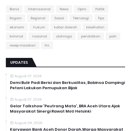
Bisnis
Internasional
News
Opini
Politik
Ragam
Regional
Sosial
Teknologi
Tips
ekonomi
hukum
kabar daerah
kesehatan
kriminal
nasional
olahraga
pendidikan
polri
resep masakan
tni
UPDATES
August 07, 2026
Demi Bulir Padi Berisi dan Berkualitas, Babinsa Dampingi
Petani Lakukan Pemupukan Bijak
August 07, 2026
Gelar Talkshow 'Peutrang Mata', BRA Aceh Utara Ajak
Masyarakat Sinergi Rawat MoU Helsinki
August 06, 2026
Karyawan Bank Aceh Donor Darah,Warga Masyarakat