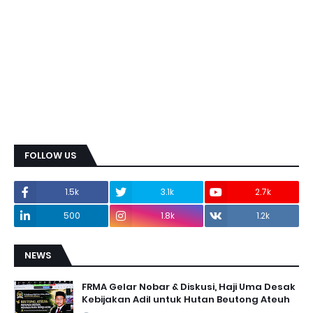
FOLLOW US
1.5k
3.1k
2.7k
500
1.8k
1.2k
NEWS
FRMA Gelar Nobar & Diskusi, Haji Uma Desak
Kebijakan Adil untuk Hutan Beutong Ateuh