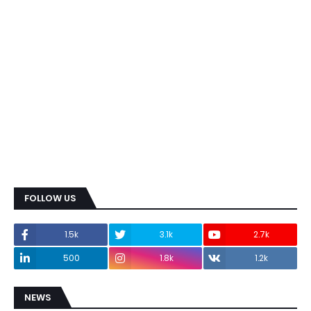
FOLLOW US
1.5k
3.1k
2.7k
500
1.8k
1.2k
NEWS