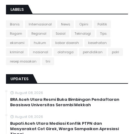
LABELS
Bisnis
Internasional
News
Opini
Politik
Ragam
Regional
Sosial
Teknologi
Tips
ekonomi
hukum
kabar daerah
kesehatan
kriminal
nasional
olahraga
pendidikan
polri
resep masakan
tni
UPDATES
August 08, 2026
BRA Aceh Utara Resmi Buka Bimbingan Pendaftaran
Beasiswa Universitas Serambi Mekkah
August 08, 2026
Bupati Aceh Utara Mediasi Konflik PTPN dan
Masyarakat Cot Girek, Warga Sampaikan Apresiasi