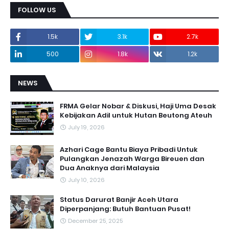
FOLLOW US
1.5k
3.1k
2.7k
500
1.8k
1.2k
NEWS
FRMA Gelar Nobar & Diskusi, Haji Uma Desak
Kebijakan Adil untuk Hutan Beutong Ateuh
July 19, 2026
Azhari Cage Bantu Biaya Pribadi Untuk
Pulangkan Jenazah Warga Bireuen dan
Dua Anaknya dari Malaysia
July 10, 2026
Status Darurat Banjir Aceh Utara
Diperpanjang: Butuh Bantuan Pusat!
December 25, 2025