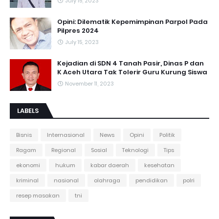
July 15, 2023
Opini: Dilematik Kepemimpinan Parpol Pada
Pilpres 2024
July 15, 2023
Kejadian di SDN 4 Tanah Pasir, Dinas P dan
K Aceh Utara Tak Tolerir Guru Kurung Siswa
November 11, 2023
LABELS
Bisnis
Internasional
News
Opini
Politik
Ragam
Regional
Sosial
Teknologi
Tips
ekonomi
hukum
kabar daerah
kesehatan
kriminal
nasional
olahraga
pendidikan
polri
resep masakan
tni