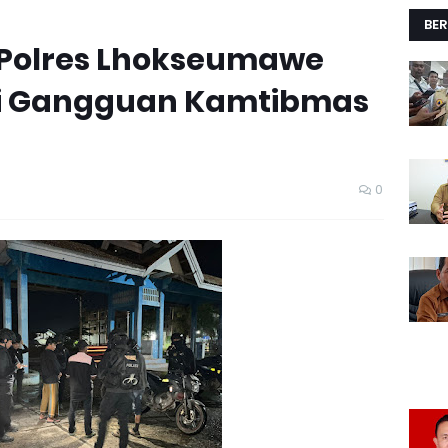
BER
 Polres Lhokseumawe
asi Gangguan Kamtibmas
0