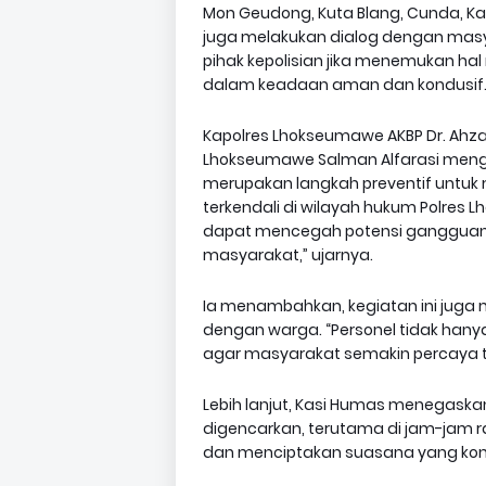
Mon Geudong, Kuta Blang, Cunda, Kand
juga melakukan dialog dengan mas
pihak kepolisian jika menemukan hal
dalam keadaan aman dan kondusif
Kapolres Lhokseumawe AKBP Dr. Ahzan, S
Lhokseumawe Salman Alfarasi mengata
merupakan langkah preventif untuk
terkendali di wilayah hukum Polres 
dapat mencegah potensi gangguan
masyarakat,” ujarnya.
Ia menambahkan, kegiatan ini juga
dengan warga. “Personel tidak hanya 
agar masyarakat semakin percaya ter
Lebih lanjut, Kasi Humas menegaskan
digencarkan, terutama di jam-jam 
dan menciptakan suasana yang kond