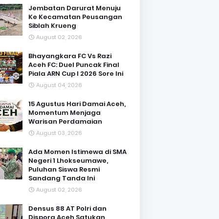
Jembatan Darurat Menuju
Ke Kecamatan Peusangan
Siblah Krueng
August 02, 2026
Bhayangkara FC Vs Razi
Aceh FC: Duel Puncak Final
Piala ARN Cup I 2026 Sore Ini
August 04, 2026
15 Agustus Hari Damai Aceh,
Momentum Menjaga
Warisan Perdamaian
August 03, 2026
Ada Momen Istimewa di SMA
Negeri 1 Lhokseumawe,
Puluhan Siswa Resmi
Sandang Tanda Ini
August 02, 2026
Densus 88 AT Polri dan
Dispora Aceh Satukan