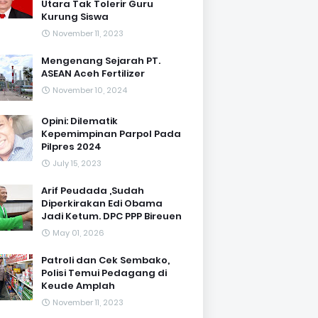
Utara Tak Tolerir Guru
Kurung Siswa
November 11, 2023
Mengenang Sejarah PT.
ASEAN Aceh Fertilizer
November 10, 2024
Opini: Dilematik
Kepemimpinan Parpol Pada
Pilpres 2024
July 15, 2023
Arif Peudada ,Sudah
Diperkirakan Edi Obama
Jadi Ketum. DPC PPP Bireuen
May 01, 2026
Patroli dan Cek Sembako,
Polisi Temui Pedagang di
Keude Amplah
November 11, 2023