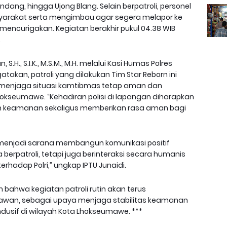
ang, hingga Ujong Blang. Selain berpatroli, personel
yarakat serta mengimbau agar segera melapor ke
 mencurigakan. Kegiatan berakhir pukul 04.38 WIB
.
.H., S.I.K., M.S.M., M.H. melalui Kasi Humas Polres
kan, patroli yang dilakukan Tim Star Reborn ini
 menjaga situasi kamtibmas tetap aman dan
Lhokseumawe. “Kehadiran polisi di lapangan diharapkan
 keamanan sekaligus memberikan rasa aman bagi
 menjadi sarana membangun komunikasi positif
berpatroli, tetapi juga berinteraksi secara humanis
hadap Polri,” ungkap IPTU Junaidi.
 bahwa kegiatan patroli rutin akan terus
rawan, sebagai upaya menjaga stabilitas keamanan
usif di wilayah Kota Lhokseumawe. ***