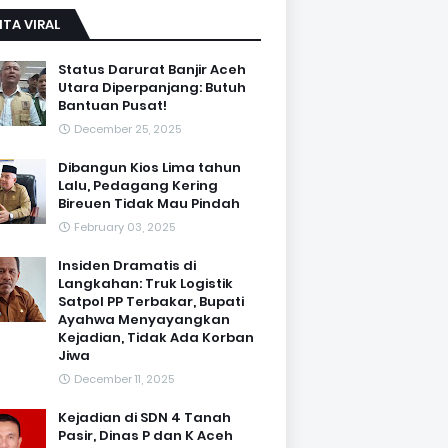
ITA VIRAL
Status Darurat Banjir Aceh
Utara Diperpanjang: Butuh
Bantuan Pusat!
December 25, 2025
Dibangun Kios Lima tahun
Lalu, Pedagang Kering
Bireuen Tidak Mau Pindah
February 03, 2025
Insiden Dramatis di
Langkahan: Truk Logistik
Satpol PP Terbakar, Bupati
Ayahwa Menyayangkan
Kejadian, Tidak Ada Korban
Jiwa
December 11, 2025
Kejadian di SDN 4 Tanah
Pasir, Dinas P dan K Aceh