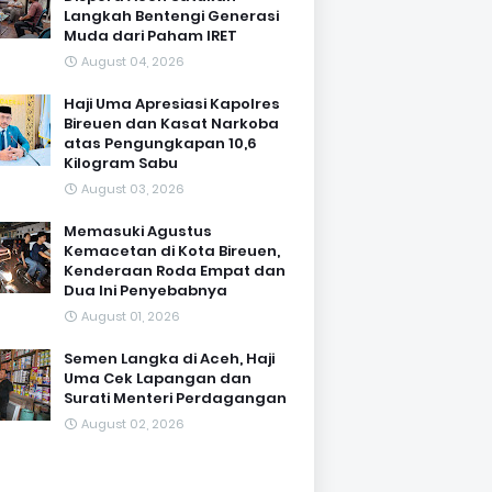
Langkah Bentengi Generasi
Muda dari Paham IRET
August 04, 2026
Haji Uma Apresiasi Kapolres
Bireuen dan Kasat Narkoba
atas Pengungkapan 10,6
Kilogram Sabu
August 03, 2026
Memasuki Agustus
Kemacetan di Kota Bireuen,
Kenderaan Roda Empat dan
Dua Ini Penyebabnya
August 01, 2026
Semen Langka di Aceh, Haji
Uma Cek Lapangan dan
Surati Menteri Perdagangan
August 02, 2026