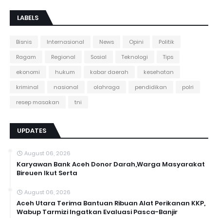
LABELS
Bisnis
Internasional
News
Opini
Politik
Ragam
Regional
Sosial
Teknologi
Tips
ekonomi
hukum
kabar daerah
kesehatan
kriminal
nasional
olahraga
pendidikan
polri
resep masakan
tni
UPDATES
August 06, 2026
Karyawan Bank Aceh Donor Darah,Warga Masyarakat
Bireuen Ikut Serta
August 06, 2026
Aceh Utara Terima Bantuan Ribuan Alat Perikanan KKP,
Wabup Tarmizi Ingatkan Evaluasi Pasca-Banjir