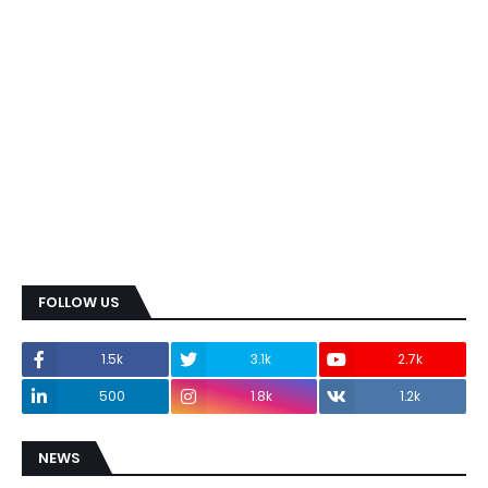
FOLLOW US
1.5k
3.1k
2.7k
500
1.8k
1.2k
NEWS