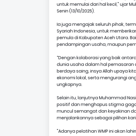
untuk memulai dari hal kecil," uj
Senin (13/10/2025).
Ia juga mengajak seluruh pihak, ter
Syariah Indonesia, untuk memberik
pemula di Kabupaten Aceh Utara. Ba
pendampingan usaha, maupun pem
“Dengan kolaborasi yang baik anta
dunia usaha dalam hal pemasaran
berdaya saing, insya Allah upaya k
ekonomi lokal, serta mengurangi an
ungkapnya.
Selain itu, lanjutnya Muhammad Nas
positif dan menghapus stigma gag
muncul semangat dan keyakinan d
menjalankannya sebagai pilihan karir
"Adanya pelatihan WMP ini akan lahi