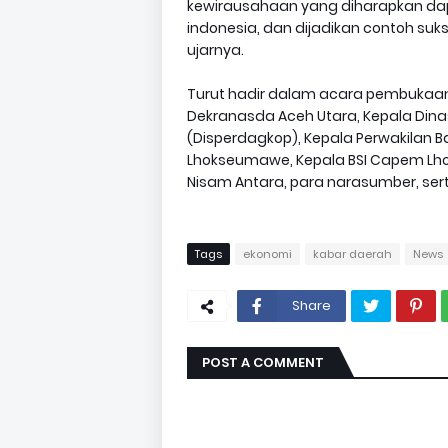
kewirausahaan yang diharapkan dap
indonesia, dan dijadikan contoh suk
ujarnya.
Turut hadir dalam acara pembukaan 
Dekranasda Aceh Utara, Kepala Dina
(Disperdagkop), Kepala Perwakilan 
Lhokseumawe, Kepala BSI Capem Lhok
Nisam Antara, para narasumber, se
Tags
ekonomi
kabar daerah
News
Share
POST A COMMENT