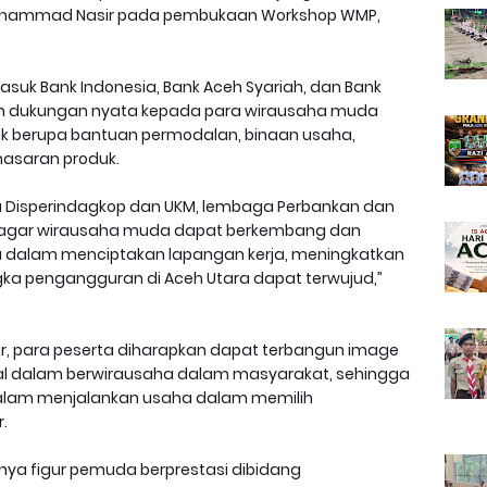
ar Muhammad Nasir pada pembukaan Workshop WMP,
masuk Bank Indonesia, Bank Aceh Syariah, dan Bank
an dukungan nyata kepada para wirausaha muda
ik berupa bantuan permodalan, binaan usaha,
asaran produk.
ra Disperindagkop dan UKM, lembaga Perbankan dan
 agar wirausaha muda dapat berkembang dan
ita dalam menciptakan lapangan kerja, meningkatkan
gka pengangguran di Aceh Utara dapat terwujud,”
ir, para peserta diharapkan dapat terbangun image
al dalam berwirausaha dalam masyarakat, sehingga
alam menjalankan usaha dalam memilih
.
rnya figur pemuda berprestasi dibidang