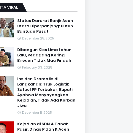
ITA VIRAL
Status Darurat Banjir Aceh
Utara Diperpanjang: Butuh
Bantuan Pusat!
December 25, 2025
Dibangun Kios Lima tahun
Lalu, Pedagang Kering
Bireuen Tidak Mau Pindah
February 03, 2025
Insiden Dramatis di
Langkahan: Truk Logistik
Satpol PP Terbakar, Bupati
Ayahwa Menyayangkan
Kejadian, Tidak Ada Korban
Jiwa
December 11, 2025
Kejadian di SDN 4 Tanah
Pasir, Dinas P dan K Aceh