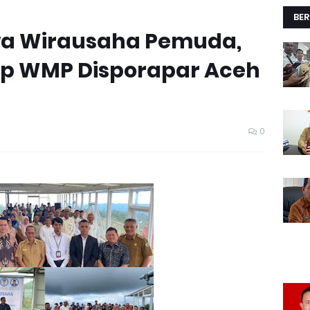
BER
a Wirausaha Pemuda,
op WMP Disporapar Aceh
0