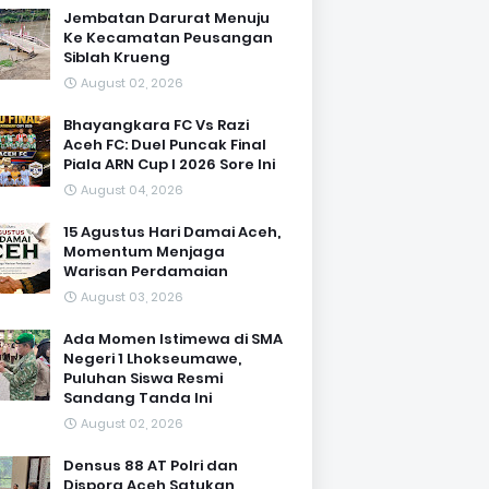
Jembatan Darurat Menuju
Ke Kecamatan Peusangan
Siblah Krueng
August 02, 2026
Bhayangkara FC Vs Razi
Aceh FC: Duel Puncak Final
Piala ARN Cup I 2026 Sore Ini
August 04, 2026
15 Agustus Hari Damai Aceh,
Momentum Menjaga
Warisan Perdamaian
August 03, 2026
Ada Momen Istimewa di SMA
Negeri 1 Lhokseumawe,
Puluhan Siswa Resmi
Sandang Tanda Ini
August 02, 2026
Densus 88 AT Polri dan
Dispora Aceh Satukan