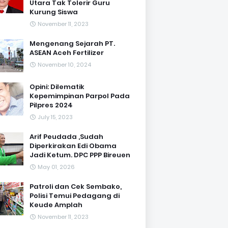
Utara Tak Tolerir Guru
Kurung Siswa
November 11, 2023
Mengenang Sejarah PT.
ASEAN Aceh Fertilizer
November 10, 2024
Opini: Dilematik
Kepemimpinan Parpol Pada
Pilpres 2024
July 15, 2023
Arif Peudada ,Sudah
Diperkirakan Edi Obama
Jadi Ketum. DPC PPP Bireuen
May 01, 2026
Patroli dan Cek Sembako,
Polisi Temui Pedagang di
Keude Amplah
November 11, 2023