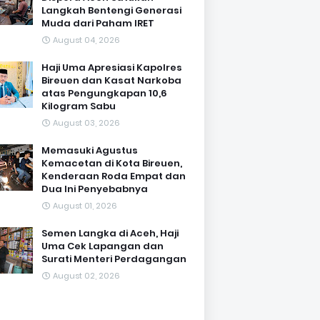
Langkah Bentengi Generasi
Muda dari Paham IRET
August 04, 2026
Haji Uma Apresiasi Kapolres
Bireuen dan Kasat Narkoba
atas Pengungkapan 10,6
Kilogram Sabu
August 03, 2026
Memasuki Agustus
Kemacetan di Kota Bireuen,
Kenderaan Roda Empat dan
Dua Ini Penyebabnya
August 01, 2026
Semen Langka di Aceh, Haji
Uma Cek Lapangan dan
Surati Menteri Perdagangan
August 02, 2026