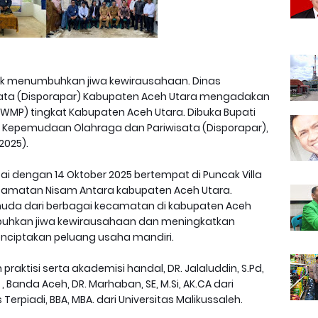
uk menumbuhkan jiwa kewirausahaan. Dinas
ata (Disporapar) Kabupaten Aceh Utara mengadakan
MP) tingkat Kabupaten Aceh Utara. Dibuka Bupati
as Kepemudaan Olahraga dan Pariwisata (Disporapar),
2025).
ai dengan 14 Oktober 2025 bertempat di Puncak Villa
camatan Nisam Antara kabupaten Aceh Utara.
 muda dari berbagai kecamatan di kabupaten Aceh
buhkan jiwa kewirausahaan dan meningkatkan
ciptakan peluang usaha mandiri.
 praktisi serta akademisi handal, DR. Jalaluddin, S.Pd,
 Banda Aceh, DR. Marhaban, SE, M.Si, AK.CA dari
 Terpiadi, BBA, MBA. dari Universitas Malikussaleh.