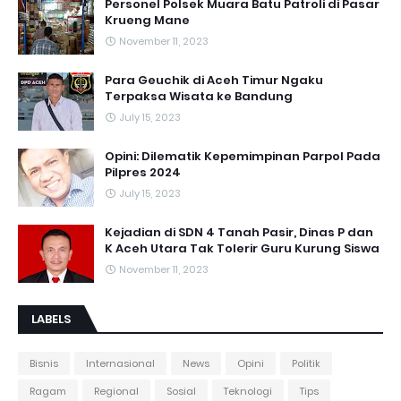
Personel Polsek Muara Batu Patroli di Pasar
Krueng Mane
November 11, 2023
Para Geuchik di Aceh Timur Ngaku
Terpaksa Wisata ke Bandung
July 15, 2023
Opini: Dilematik Kepemimpinan Parpol Pada
Pilpres 2024
July 15, 2023
Kejadian di SDN 4 Tanah Pasir, Dinas P dan
K Aceh Utara Tak Tolerir Guru Kurung Siswa
November 11, 2023
LABELS
Bisnis
Internasional
News
Opini
Politik
Ragam
Regional
Sosial
Teknologi
Tips