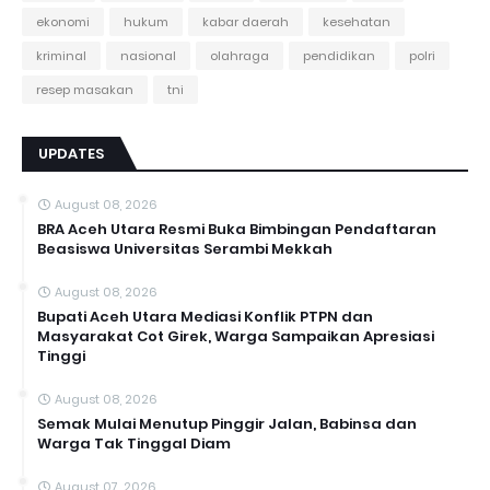
ekonomi
hukum
kabar daerah
kesehatan
kriminal
nasional
olahraga
pendidikan
polri
resep masakan
tni
UPDATES
August 08, 2026
BRA Aceh Utara Resmi Buka Bimbingan Pendaftaran
Beasiswa Universitas Serambi Mekkah
August 08, 2026
Bupati Aceh Utara Mediasi Konflik PTPN dan
Masyarakat Cot Girek, Warga Sampaikan Apresiasi
Tinggi
August 08, 2026
Semak Mulai Menutup Pinggir Jalan, Babinsa dan
Warga Tak Tinggal Diam
August 07, 2026