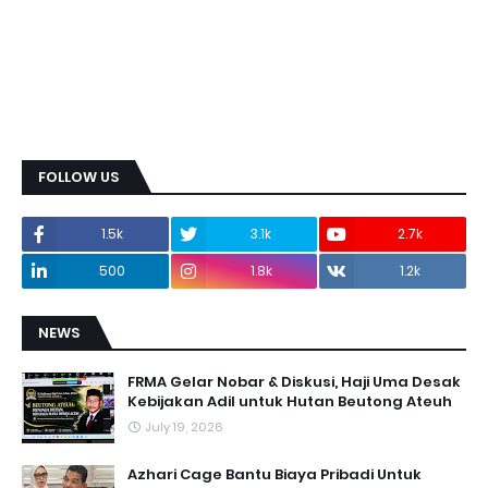
FOLLOW US
1.5k
3.1k
2.7k
500
1.8k
1.2k
NEWS
FRMA Gelar Nobar & Diskusi, Haji Uma Desak
Kebijakan Adil untuk Hutan Beutong Ateuh
July 19, 2026
Azhari Cage Bantu Biaya Pribadi Untuk