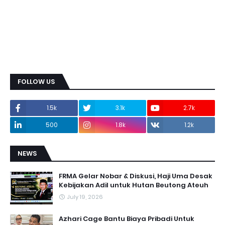
FOLLOW US
1.5k
3.1k
2.7k
500
1.8k
1.2k
NEWS
FRMA Gelar Nobar & Diskusi, Haji Uma Desak
Kebijakan Adil untuk Hutan Beutong Ateuh
July 19, 2026
Azhari Cage Bantu Biaya Pribadi Untuk