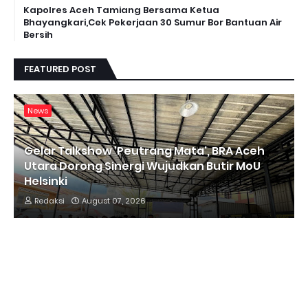
Kapolres Aceh Tamiang Bersama Ketua
Bhayangkari,Cek Pekerjaan 30 Sumur Bor Bantuan Air
Bersih
FEATURED POST
News
Gelar Talkshow 'Peutrang Mata', BRA Aceh
Utara Dorong Sinergi Wujudkan Butir MoU
Helsinki
Redaksi
August 07, 2026