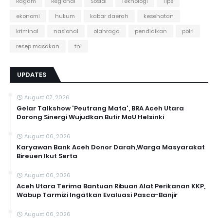
Ragam
Regional
Sosial
Teknologi
Tips
ekonomi
hukum
kabar daerah
kesehatan
kriminal
nasional
olahraga
pendidikan
polri
resep masakan
tni
UPDATES
August 07, 2026
Gelar Talkshow 'Peutrang Mata', BRA Aceh Utara
Dorong Sinergi Wujudkan Butir MoU Helsinki
August 06, 2026
Karyawan Bank Aceh Donor Darah,Warga Masyarakat
Bireuen Ikut Serta
August 06, 2026
Aceh Utara Terima Bantuan Ribuan Alat Perikanan KKP,
Wabup Tarmizi Ingatkan Evaluasi Pasca-Banjir
August 06, 2026