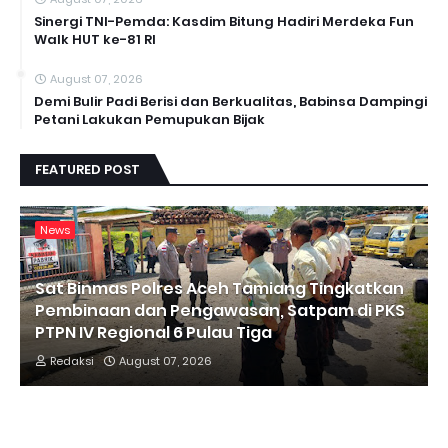
Sinergi TNI-Pemda: Kasdim Bitung Hadiri Merdeka Fun
Walk HUT ke-81 RI
August 07, 2026
Demi Bulir Padi Berisi dan Berkualitas, Babinsa Dampingi
Petani Lakukan Pemupukan Bijak
FEATURED POST
News
Sat Binmas Polres Aceh Tamiang Tingkatkan
Pembinaan dan Pengawasan, Satpam di PKS
PTPN IV Regional 6 Pulau Tiga
Redaksi
August 07, 2026