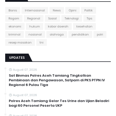
Bisnis
Internasional
News
Opini
Politik
Ragam
Regional
Sosial
Teknologi
Tips
ekonomi
hukum
kabar daerah
kesehatan
kriminal
nasional
olahraga
pendidikan
polri
resep masakan
tni
UPDATES
August 07, 2026
Sat Binmas Polres Aceh Tamiang Tingkatkan
Pembinaan dan Pengawasan, Satpam di PKS PTPN IV
Regional 6 Pulau Tiga
August 07, 2026
Polres Aceh Tamiang Gelar Tes Urine dan Ujian Beladiri
bagi 60 Personel Peserta UKP
August 07, 2026