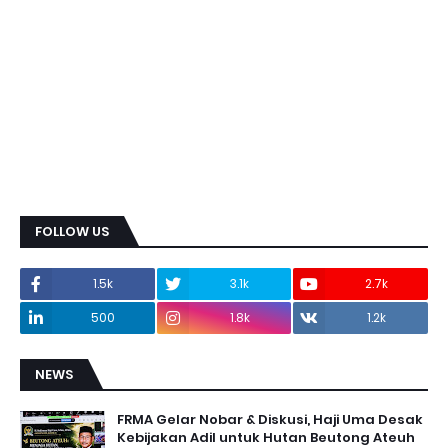
FOLLOW US
1.5k
3.1k
2.7k
500
1.8k
1.2k
NEWS
FRMA Gelar Nobar & Diskusi, Haji Uma Desak
Kebijakan Adil untuk Hutan Beutong Ateuh