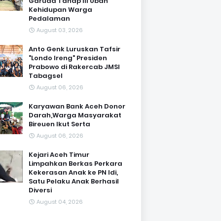
Garuda Tahap III Ubah
Kehidupan Warga
Pedalaman ‎
August 03, 2026
Anto Genk Luruskan Tafsir
"Londo Ireng" Presiden
Prabowo di Rakercab JMSI
Tabagsel
August 06, 2026
Karyawan Bank Aceh Donor
Darah,Warga Masyarakat
Bireuen Ikut Serta
August 06, 2026
Kejari Aceh Timur
Limpahkan Berkas Perkara
Kekerasan Anak ke PN Idi,
Satu Pelaku Anak Berhasil
Diversi
August 04, 2026