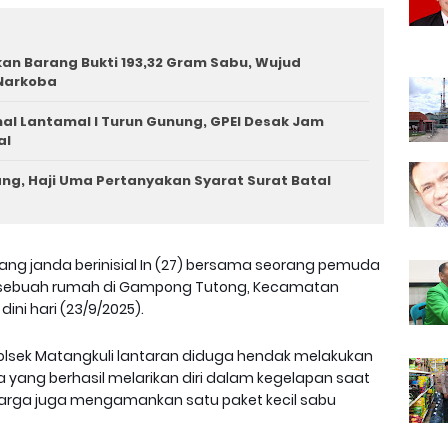
n Barang Bukti 193,32 Gram Sabu, Wujud
Narkoba
l Lantamal I Turun Gunung, GPEI Desak Jam
al
ng, Haji Uma Pertanyakan Syarat Surat Batal
ang janda berinisial In (27) bersama seorang pemuda
 di sebuah rumah di Gampong Tutong, Kecamatan
ini hari (23/9/2025).
olsek Matangkuli lantaran diduga hendak melakukan
a yang berhasil melarikan diri dalam kegelapan saat
, warga juga mengamankan satu paket kecil sabu