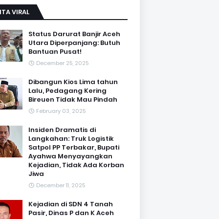
ITA VIRAL
Status Darurat Banjir Aceh
Utara Diperpanjang: Butuh
Bantuan Pusat!
December 25, 2025
Dibangun Kios Lima tahun
Lalu, Pedagang Kering
Bireuen Tidak Mau Pindah
February 03, 2025
Insiden Dramatis di
Langkahan: Truk Logistik
Satpol PP Terbakar, Bupati
Ayahwa Menyayangkan
Kejadian, Tidak Ada Korban
Jiwa
December 11, 2025
Kejadian di SDN 4 Tanah
Pasir, Dinas P dan K Aceh