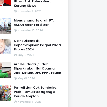
Utara Tak Tolerir Guru
Kurung Siswa
November 11, 2023
Mengenang Sejarah PT.
ASEAN Aceh Fertilizer
November 10, 2024
Opini: Dilematik
Kepemimpinan Parpol Pada
Pilpres 2024
July 15, 2023
Arif Peudada ,Sudah
Diperkirakan Edi Obama
Jadi Ketum. DPC PPP Bireuen
May 01, 2026
Patroli dan Cek Sembako,
Polisi Temui Pedagang di
Keude Amplah
November 11, 2023