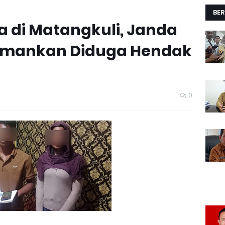
BER
 di Matangkuli, Janda
amankan Diduga Hendak
0