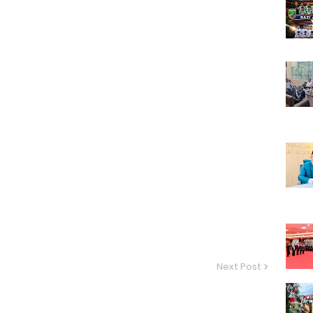
Next Post