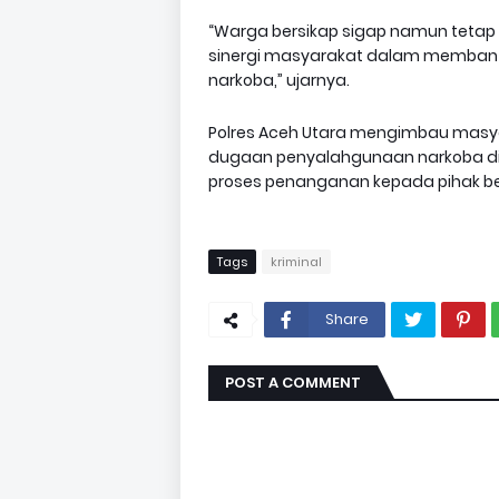
“Warga bersikap sigap namun tetap t
sinergi masyarakat dalam membant
narkoba,” ujarnya.
Polres Aceh Utara mengimbau masyar
dugaan penyalahgunaan narkoba d
proses penanganan kepada pihak b
Tags
kriminal
Share
POST A COMMENT