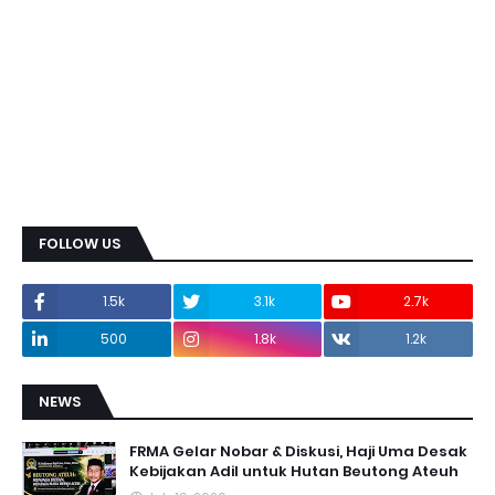
FOLLOW US
1.5k
3.1k
2.7k
500
1.8k
1.2k
NEWS
FRMA Gelar Nobar & Diskusi, Haji Uma Desak
Kebijakan Adil untuk Hutan Beutong Ateuh