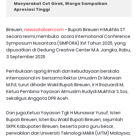
Masyarakat Cot Girek, Warga Sampaikan
Apresiasi Tinggi
Bireuen,
newsataloen.com
- Bupati Bireuen H Mukhlis ST
secara resmi,membuka acara International Conference
Symposium Nusantara (SIMPORA) XVI Tahun 2025, yang
dipusatkan di Gedung Creative Center M.A. Jangka, Rabu,
3 September 2025
Pembukaan ajang ilmiah dan kebudayaan berskala
internasional ini bersama Rektor Umuslim Dr Marwan
M.Pd, turut dihadiri Wakil Bupati Bireuen, Ir H Razuardi M,
Ketua Pembina Yayasan Almuslim Rudydi Mukhtar S.Sos,
sekaligus Anggota DPR Aceh.
Dan juga,Ketua Yayasan Tgk H Munawar Yusuf, Isteri
Bupati Bireuen, Isteri Ibu Wakil Bupati Bireuen, sejumlah
SKPK Kabupaten Bireuen, beserta para guru besar,
perwakilan dari Universiti Teknologi MARA (UiTM) Malaysia,