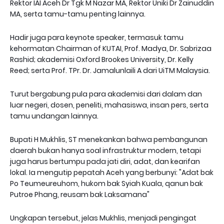
Rektor IAI Aceh Dr Tgk M Nazar MA, Rektor Uniki Dr Zainuddin
MA, serta tamu-tamu penting lainnya.
Hadir juga para keynote speaker, termasuk tamu
kehormatan Chairman of KUTAI, Prof. Madya, Dr. Sabrizaa
Rashid; akademisi Oxford Brookes University, Dr. Kelly
Reed; serta Prof. TPr. Dr. Jamalunlaili A dari UiTM Malaysia.
Turut bergabung pula para akademisi dari dalam dan
luar negeri, dosen, peneliti, mahasiswa, insan pers, serta
tamu undangan lainnya.
Bupati H Mukhlis, ST menekankan bahwa pembangunan
daerah bukan hanya soal infrastruktur modern, tetapi
juga harus bertumpu pada jati diri, adat, dan kearifan
lokal. Ia mengutip pepatah Aceh yang berbunyi: "Adat bak
Po Teumeureuhom, hukom bak Syiah Kuala, qanun bak
Putroe Phang, reusam bak Laksamana"
Ungkapan tersebut, jelas Mukhlis, menjadi pengingat