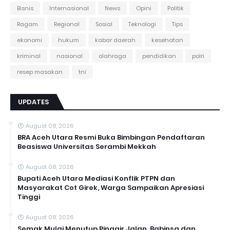
Bisnis
Internasional
News
Opini
Politik
Ragam
Regional
Sosial
Teknologi
Tips
ekonomi
hukum
kabar daerah
kesehatan
kriminal
nasional
olahraga
pendidikan
polri
resep masakan
tni
UPDATES
August 08, 2026
BRA Aceh Utara Resmi Buka Bimbingan Pendaftaran
Beasiswa Universitas Serambi Mekkah
August 08, 2026
Bupati Aceh Utara Mediasi Konflik PTPN dan
Masyarakat Cot Girek, Warga Sampaikan Apresiasi
Tinggi
August 08, 2026
Semak Mulai Menutup Pinggir Jalan, Babinsa dan