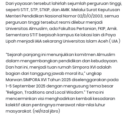
Dari yayasan tersebut lahirlah sejumlah perguruan tinggi,
seperti STIT, STP, STKIP, dan AMIK. Melalui Surat Keputusan
Menteri Pendidikan Nasional Nomor 02/D/O/2003, semua
perguruan tinggi tersebut resmi dilebur menjadi
Universitas Almuslim, ada Fakultas Pertanian, FKIP, Amik.
Sementara STIT berpisah kampus Ke lokasi lain di Paya
Lipah menjadi IAIA sekarang Universitas Islam Aceh ( UIA )
“Sejarah panjang ini menunjukkan komitmen Almuslim
dalam mengembangkan pendidikan dan kebudayaan.
Dan hari ini, menjadi tuan rumah Simpora XVI adalah
bagian dari tanggung jawab moral itu,” ungkap
Marwan.SIMPORA XVI Tahun 2025 diselenggarakan pada
1–5 September 2025 dengan mengusung tema besar
“Religion, Traditions and Local Wisdom.” Tema ini
mencerminkan visi menghadirkan kembali kesadaran
kolektif akan pentingnya merawat nilai-nilai luhur
masyarakat. (rel/rizal jibro)