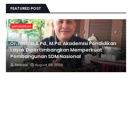
FEATURED POST
pendidikan
Dr. Iswadi, S.Pd., M.Pd: Akademisi Pendidikan
Layak Dipertimbangkan Memperkuat
Pembangunan SDM Nasional
Redaksi
August 09, 2026