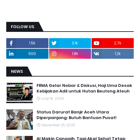
FOLLOW US
1.5k
3.1k
2.7k
500
1.8k
1.2k
NEWS
FRMA Gelar Nobar & Diskusi, Haji Uma Desak
Kebijakan Adil untuk Hutan Beutong Ateuh
July 19, 2026
Status Darurat Banjir Aceh Utara
Diperpanjang: Butuh Bantuan Pusat!
December 25, 2025
AI Makin Canggih, Tapi Akal Sehat Tetap