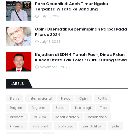
Para Geuchik di Aceh Timur Ngaku
Terpaksa Wisata ke Bandung
July 15, 2023
Opini: Dilematik Kepemimpinan Parpol Pada
Pilpres 2024
July 15, 2023
Kejadian di SDN 4 Tanah Pasir, Dinas P dan
K Aceh Utara Tak Tolerir Guru Kurung Siswa
November 11, 2023
LABELS
Bisnis
Internasional
News
Opini
Politik
Ragam
Regional
Sosial
Teknologi
Tips
ekonomi
hukum
kabar daerah
kesehatan
kriminal
nasional
olahraga
pendidikan
polri