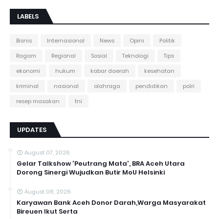
LABELS
Bisnis
Internasional
News
Opini
Politik
Ragam
Regional
Sosial
Teknologi
Tips
ekonomi
hukum
kabar daerah
kesehatan
kriminal
nasional
olahraga
pendidikan
polri
resep masakan
tni
UPDATES
August 07, 2026
Gelar Talkshow 'Peutrang Mata', BRA Aceh Utara
Dorong Sinergi Wujudkan Butir MoU Helsinki
August 06, 2026
Karyawan Bank Aceh Donor Darah,Warga Masyarakat
Bireuen Ikut Serta