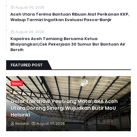
August 06, 2026
Aceh Utara Terima Bantuan Ribuan Alat Perikanan KKP,
Wabup Tarmizi Ingatkan Evaluasi Pasca-Banjir
August 06, 2026
Kapolres Aceh Tamiang Bersama Ketua
Bhayangkari,Cek Pekerjaan 30 Sumur Bor Bantuan Air
Bersih
FEATURED POST
News
Gelar Talkshow 'Peutrang Mata', BRA Aceh
Utara Dorong Sinergi Wujudkan Butir MoU
Helsinki
Redaksi
August 07, 2026