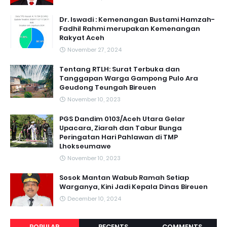
Dr. Iswadi : Kemenangan Bustami Hamzah-
Fadhil Rahmi merupakan Kemenangan
Rakyat Aceh
November 27, 2024
Tentang RTLH: Surat Terbuka dan
Tanggapan Warga Gampong Pulo Ara
Geudong Teungah Bireuen
November 10, 2023
PGS Dandim 0103/Aceh Utara Gelar
Upacara, Ziarah dan Tabur Bunga
Peringatan Hari Pahlawan di TMP
Lhokseumawe
November 10, 2023
Sosok Mantan Wabub Ramah Setiap
Warganya, Kini Jadi Kepala Dinas Bireuen
December 10, 2024
POPULAR
RECENTS
COMMENTS