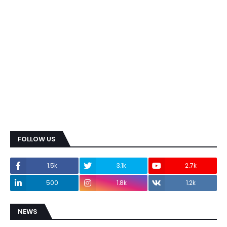
FOLLOW US
1.5k
3.1k
2.7k
500
1.8k
1.2k
NEWS