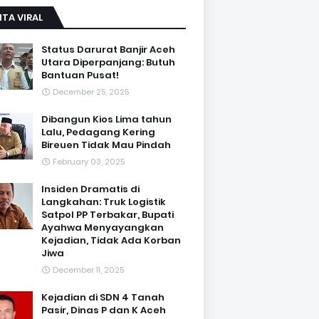
ITA VIRAL
Status Darurat Banjir Aceh
Utara Diperpanjang: Butuh
Bantuan Pusat!
December 25, 2025
Dibangun Kios Lima tahun
Lalu, Pedagang Kering
Bireuen Tidak Mau Pindah
February 03, 2025
Insiden Dramatis di
Langkahan: Truk Logistik
Satpol PP Terbakar, Bupati
Ayahwa Menyayangkan
Kejadian, Tidak Ada Korban
Jiwa
December 11, 2025
Kejadian di SDN 4 Tanah
Pasir, Dinas P dan K Aceh