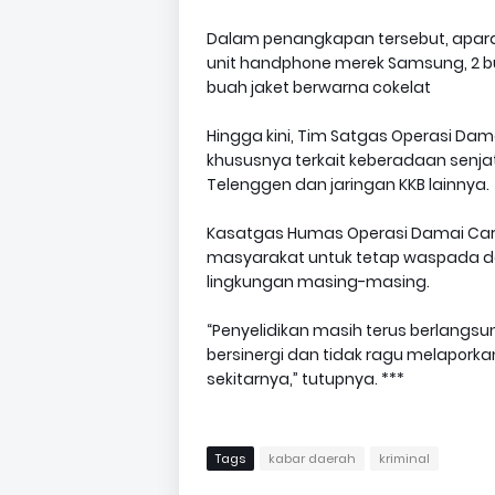
Dalam penangkapan tersebut, aparat
unit handphone merek Samsung, 2 bu
buah jaket berwarna cokelat
Hingga kini, Tim Satgas Operasi D
khususnya terkait keberadaan senja
Telenggen dan jaringan KKB lainnya.
Kasatgas Humas Operasi Damai Carten
masyarakat untuk tetap waspada da
lingkungan masing-masing.
“Penyelidikan masih terus berlangs
bersinergi dan tidak ragu melapork
sekitarnya,” tutupnya. ***
Tags
kabar daerah
kriminal