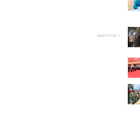
Next Post