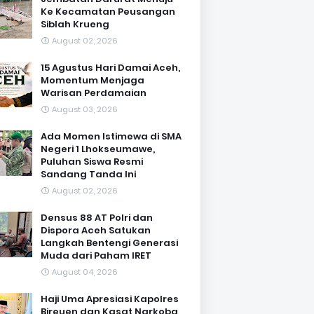
Ke Kecamatan Peusangan
Siblah Krueng
August 02, 2026
15 Agustus Hari Damai Aceh,
Momentum Menjaga
Warisan Perdamaian
August 03, 2026
Ada Momen Istimewa di SMA
Negeri 1 Lhokseumawe,
Puluhan Siswa Resmi
Sandang Tanda Ini
August 02, 2026
Densus 88 AT Polri dan
Dispora Aceh Satukan
Langkah Bentengi Generasi
Muda dari Paham IRET
August 04, 2026
Haji Uma Apresiasi Kapolres
Bireuen dan Kasat Narkoba