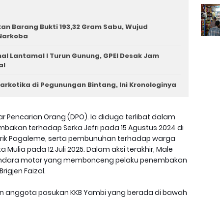
n Barang Bukti 193,32 Gram Sabu, Wujud
Narkoba
l Lantamal I Turun Gunung, GPEI Desak Jam
al
arkotika di Pegunungan Bintang, Ini Kronologinya
 Pencarian Orang (DPO). Ia diduga terlibat dalam
akan terhadap Serka Jefri pada 15 Agustus 2024 di
strik Pagaleme, serta pembunuhan terhadap warga
ta Mulia pada 12 Juli 2025. Dalam aksi terakhir, Male
endara motor yang membonceng pelaku penembakan
igjen Faizal.
an anggota pasukan KKB Yambi yang berada di bawah