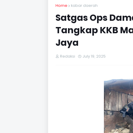
Home
kabar daerah
Satgas Ops Dama
Tangkap KKB Ma
Jaya
Redaksi
July 19, 2025