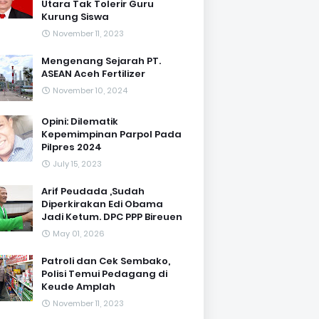
Utara Tak Tolerir Guru
Kurung Siswa
November 11, 2023
Mengenang Sejarah PT.
ASEAN Aceh Fertilizer
November 10, 2024
Opini: Dilematik
Kepemimpinan Parpol Pada
Pilpres 2024
July 15, 2023
Arif Peudada ,Sudah
Diperkirakan Edi Obama
Jadi Ketum. DPC PPP Bireuen
May 01, 2026
Patroli dan Cek Sembako,
Polisi Temui Pedagang di
Keude Amplah
November 11, 2023