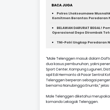
BACA JUGA
Polres Lhokseumawe Musnahka
Komitmen Berantas Peredaran 
BELAWAN DARURAT BEGAL! Poma
Operasional Depo Dirombak Tot
TNI-Polri Ungkap Peredaran N
“Male Telenggen masuk dalam Daftar
dua kasus pembunuhan, yakni penemb
Sport Center, Kampung Luguneri, Di
sipil Edi Hermanto di Pasar Sentral Ko
Telenggen berperan sebagai peng
bernama Nanubingga Enumbi,” jelas Br
Male Telenggen diketahui merupak
komando Lekagak Telenggen.