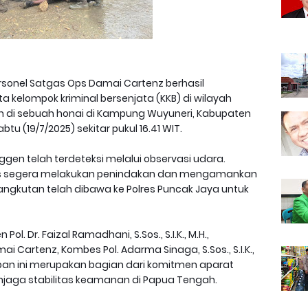
sonel Satgas Ops Damai Cartenz berhasil
kelompok kriminal bersenjata (KKB) di wilayah
n di sebuah honai di Kampung Wuyuneri, Kabupaten
u (19/7/2025) sekitar pukul 16.41 WIT.
en telah terdeteksi melalui observasi udara.
tgas segera melakukan penindakan dan mengamankan
sangkutan telah dibawa ke Polres Puncak Jaya untuk
ol. Dr. Faizal Ramadhani, S.Sos., S.I.K., M.H.,
i Cartenz, Kombes Pol. Adarma Sinaga, S.Sos., S.I.K.,
n ini merupakan bagian dari komitmen aparat
ga stabilitas keamanan di Papua Tengah.