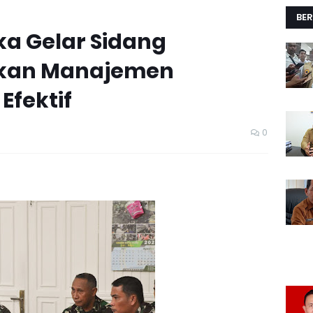
BER
ka Gelar Sidang
dkan Manajemen
Efektif
0