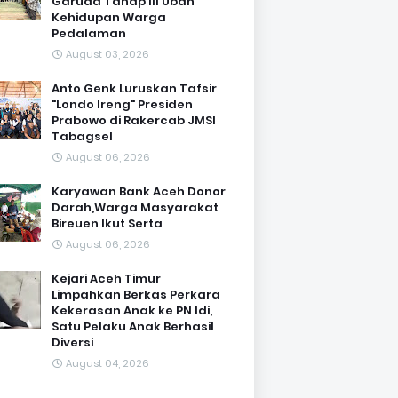
Garuda Tahap III Ubah
Kehidupan Warga
Pedalaman ‎
August 03, 2026
Anto Genk Luruskan Tafsir
"Londo Ireng" Presiden
Prabowo di Rakercab JMSI
Tabagsel
August 06, 2026
Karyawan Bank Aceh Donor
Darah,Warga Masyarakat
Bireuen Ikut Serta
August 06, 2026
Kejari Aceh Timur
Limpahkan Berkas Perkara
Kekerasan Anak ke PN Idi,
Satu Pelaku Anak Berhasil
Diversi
August 04, 2026