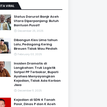
ITA VIRAL
Status Darurat Banjir Aceh
Utara Diperpanjang: Butuh
Bantuan Pusat!
December 25, 2025
Dibangun Kios Lima tahun
Lalu, Pedagang Kering
Bireuen Tidak Mau Pindah
February 03, 2025
Insiden Dramatis di
Langkahan: Truk Logistik
Satpol PP Terbakar, Bupati
Ayahwa Menyayangkan
Kejadian, Tidak Ada Korban
Jiwa
December 11, 2025
Kejadian di SDN 4 Tanah
Pasir, Dinas P dan K Aceh