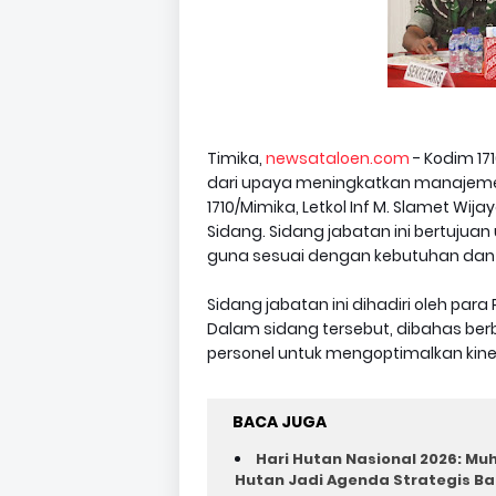
Timika,
newsataloen.com
- Kodim 17
dari upaya meningkatkan manajeme
1710/Mimika, Letkol Inf M. Slamet Wija
Sidang. Sidang jabatan ini bertuju
guna sesuai dengan kebutuhan dan 
Sidang jabatan ini dihadiri oleh para
Dalam sidang tersebut, dibahas ber
personel untuk mengoptimalkan kine
BACA JUGA
Hari Hutan Nasional 2026: M
Hutan Jadi Agenda Strategis B