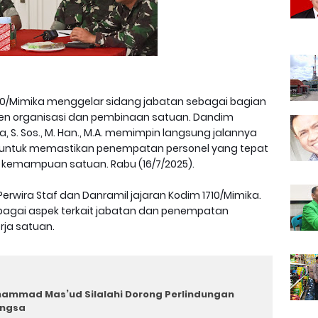
10/Mimika menggelar sidang jabatan sebagai bagian
n organisasi dan pembinaan satuan. Dandim
ya, S. Sos., M. Han., M.A. memimpin langsung jalannya
an untuk memastikan penempatan personel yang tepat
kemampuan satuan. Rabu (16/7/2025).
 Perwira Staf dan Danramil jajaran Kodim 1710/Mimika.
bagai aspek terkait jabatan dan penempatan
rja satuan.
uhammad Mas’ud Silalahi Dorong Perlindungan
angsa