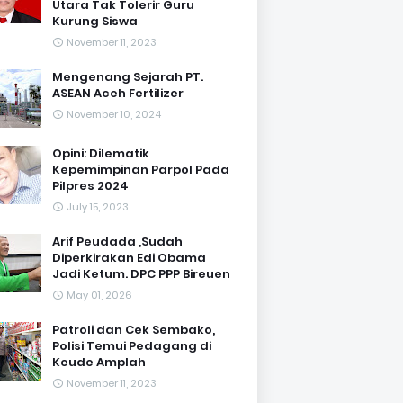
Utara Tak Tolerir Guru
Kurung Siswa
November 11, 2023
Mengenang Sejarah PT.
ASEAN Aceh Fertilizer
November 10, 2024
Opini: Dilematik
Kepemimpinan Parpol Pada
Pilpres 2024
July 15, 2023
Arif Peudada ,Sudah
Diperkirakan Edi Obama
Jadi Ketum. DPC PPP Bireuen
May 01, 2026
Patroli dan Cek Sembako,
Polisi Temui Pedagang di
Keude Amplah
November 11, 2023