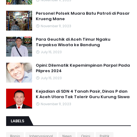
November 11, 2023
Personel Polsek Muara Batu Patroli di Pasar
Krueng Mane
November 11, 2023
Para Geuchik di Aceh Timur Ngaku
Terpaksa Wisata ke Bandung
July 15, 2023
Opini: Dilematik Kepemimpinan Parpol Pada
Pilpres 2024
July 15, 2023
Kejadian di SDN 4 Tanah Pasir, Dinas P dan
K Aceh Utara Tak Tolerir Guru Kurung Siswa
November 11, 2023
LABELS
Bisnis
Internasional
News
Opini
Politik