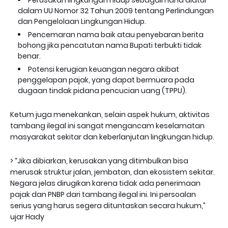
Perusakan lingkungan hidup sebagaimana diatur
dalam UU Nomor 32 Tahun 2009 tentang Perlindungan
dan Pengelolaan Lingkungan Hidup.
Pencemaran nama baik atau penyebaran berita
bohong jika pencatutan nama Bupati terbukti tidak
benar.
Potensi kerugian keuangan negara akibat
penggelapan pajak, yang dapat bermuara pada
dugaan tindak pidana pencucian uang (TPPU).
Ketum juga menekankan, selain aspek hukum, aktivitas
tambang ilegal ini sangat mengancam keselamatan
masyarakat sekitar dan keberlanjutan lingkungan hidup.
> “Jika dibiarkan, kerusakan yang ditimbulkan bisa
merusak struktur jalan, jembatan, dan ekosistem sekitar.
Negara jelas dirugikan karena tidak ada penerimaan
pajak dan PNBP dari tambang ilegal ini. Ini persoalan
serius yang harus segera dituntaskan secara hukum,”
ujar Hady