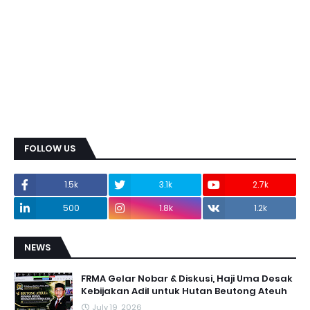
FOLLOW US
1.5k
3.1k
2.7k
500
1.8k
1.2k
NEWS
FRMA Gelar Nobar & Diskusi, Haji Uma Desak
Kebijakan Adil untuk Hutan Beutong Ateuh
July 19, 2026