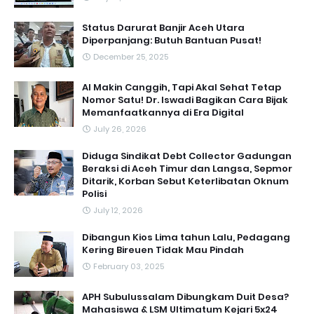
Status Darurat Banjir Aceh Utara
Diperpanjang: Butuh Bantuan Pusat!
December 25, 2025
AI Makin Canggih, Tapi Akal Sehat Tetap
Nomor Satu! Dr. Iswadi Bagikan Cara Bijak
Memanfaatkannya di Era Digital
July 26, 2026
Diduga Sindikat Debt Collector Gadungan
Beraksi di Aceh Timur dan Langsa, Sepmor
Ditarik, Korban Sebut Keterlibatan Oknum
Polisi
July 12, 2026
Dibangun Kios Lima tahun Lalu, Pedagang
Kering Bireuen Tidak Mau Pindah
February 03, 2025
APH Subulussalam Dibungkam Duit Desa?
Mahasiswa & LSM Ultimatum Kejari 5x24