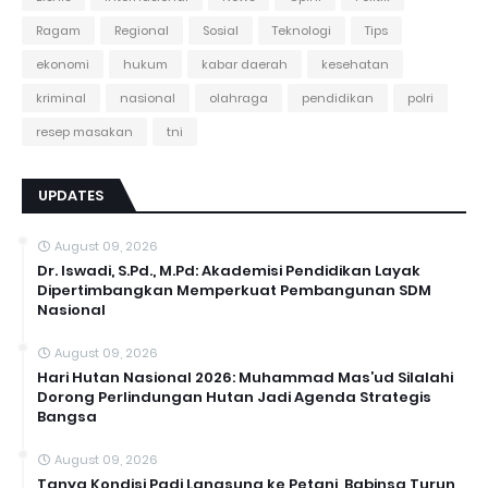
Ragam
Regional
Sosial
Teknologi
Tips
ekonomi
hukum
kabar daerah
kesehatan
kriminal
nasional
olahraga
pendidikan
polri
resep masakan
tni
UPDATES
August 09, 2026
Dr. Iswadi, S.Pd., M.Pd: Akademisi Pendidikan Layak
Dipertimbangkan Memperkuat Pembangunan SDM
Nasional
August 09, 2026
Hari Hutan Nasional 2026: Muhammad Mas’ud Silalahi
Dorong Perlindungan Hutan Jadi Agenda Strategis
Bangsa
August 09, 2026
Tanya Kondisi Padi Langsung ke Petani, Babinsa Turun