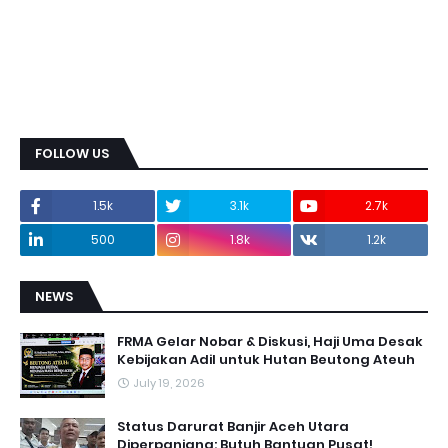
FOLLOW US
1.5k
3.1k
2.7k
500
1.8k
1.2k
NEWS
FRMA Gelar Nobar & Diskusi, Haji Uma Desak
Kebijakan Adil untuk Hutan Beutong Ateuh
July 19, 2026
Status Darurat Banjir Aceh Utara
Diperpanjang: Butuh Bantuan Pusat!