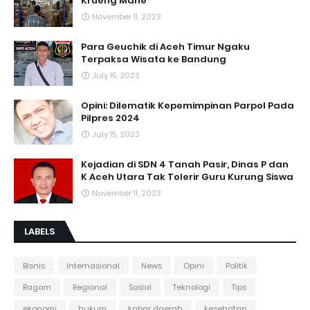
Krueng Mane
November 11, 2023
Para Geuchik di Aceh Timur Ngaku
Terpaksa Wisata ke Bandung
July 15, 2023
Opini: Dilematik Kepemimpinan Parpol Pada
Pilpres 2024
July 15, 2023
Kejadian di SDN 4 Tanah Pasir, Dinas P dan
K Aceh Utara Tak Tolerir Guru Kurung Siswa
November 11, 2023
LABELS
Bisnis
Internasional
News
Opini
Politik
Ragam
Regional
Sosial
Teknologi
Tips
ekonomi
hukum
kabar daerah
kesehatan