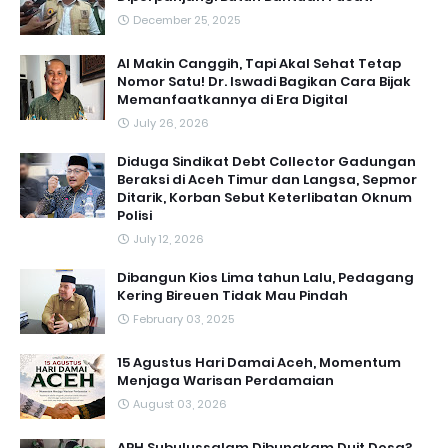
December 25, 2025
AI Makin Canggih, Tapi Akal Sehat Tetap
Nomor Satu! Dr. Iswadi Bagikan Cara Bijak
Memanfaatkannya di Era Digital
July 26, 2026
Diduga Sindikat Debt Collector Gadungan
Beraksi di Aceh Timur dan Langsa, Sepmor
Ditarik, Korban Sebut Keterlibatan Oknum
Polisi
July 12, 2026
Dibangun Kios Lima tahun Lalu, Pedagang
Kering Bireuen Tidak Mau Pindah
February 03, 2025
15 Agustus Hari Damai Aceh, Momentum
Menjaga Warisan Perdamaian
August 03, 2026
APH Subulussalam Dibungkam Duit Desa?